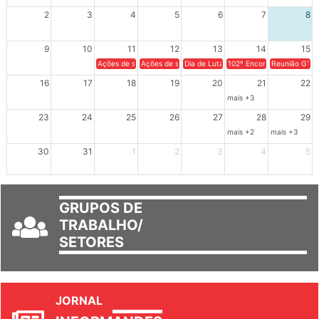
XIV Congresso Brasileiro 
2
3
4
5
6
7
8
9
10
11
12
13
14
15
Ações de solidariedade a Cuba no Rio Grande do Sul - 100 anos 
Ações de solidariedade a Cuba no Rio Grande do Su
Dia de Luta em Defesa de Cuba e da S
102º Encontro da Regional
Reunião GTPE
16
17
18
19
20
21
22
mais +3
23
24
25
26
27
28
29
mais +2
mais +3
30
31
1
2
3
4
5
GRUPOS DE
TRABALHO/
SETORES
JORNAL