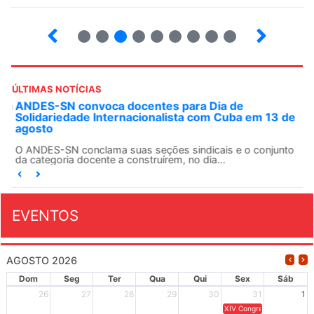
2
3
4
5
6
7
8
9
ÚLTIMAS NOTÍCIAS
ANDES-SN convoca docentes para Dia de
Solidariedade Internacionalista com Cuba em 13 de
agosto
O ANDES-SN conclama suas seções sindicais e o conjunto
da categoria docente a construírem, no dia...
EVENTOS
AGOSTO 2026
Dom
Seg
Ter
Qua
Qui
Sex
Sáb
26
27
28
29
30
31
1