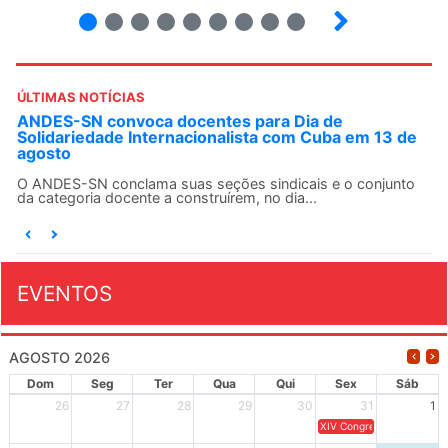
2
3
4
5
6
7
8
9
ÚLTIMAS NOTÍCIAS
ANDES-SN convoca docentes para Dia de
Solidariedade Internacionalista com Cuba em 13 de
agosto
O ANDES-SN conclama suas seções sindicais e o conjunto
da categoria docente a construírem, no dia...
EVENTOS
AGOSTO 2026
Dom
Seg
Ter
Qua
Qui
Sex
Sáb
26
27
28
29
30
31
1
XIV Congresso Brasileiro 