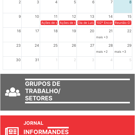
2
3
4
5
6
7
8
9
10
11
12
13
14
15
Ações de solidariedade a Cuba no Rio Grande do Sul - 100 anos 
Ações de solidariedade a Cuba no Rio Grande do Su
Dia de Luta em Defesa de Cuba e da S
102º Encontro da Regional
Reunião GTPE
16
17
18
19
20
21
22
mais +3
23
24
25
26
27
28
29
mais +2
mais +3
30
31
1
2
3
4
5
GRUPOS DE
TRABALHO/
SETORES
JORNAL
INFORM
ANDES