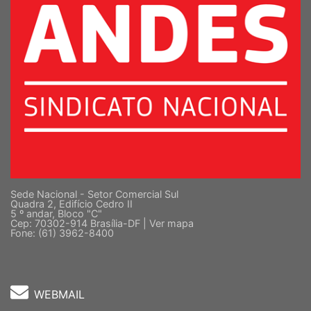
Sede Nacional - Setor Comercial Sul
Quadra 2, Edifício Cedro II
5 º andar, Bloco "C"
Cep: 70302-914 Brasília-DF |
Ver mapa
Fone: (61) 3962-8400
WEBMAIL