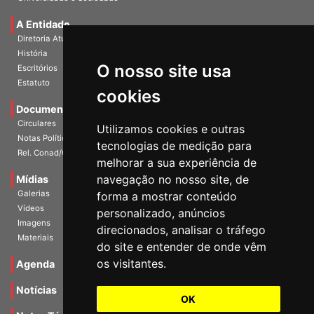
A Entidade
Diretoria Atual
História
O nosso site usa
Escritórios
Estatuto
cookies
Documentos
Circulares
Utilizamos cookies e outras
Notas Políticas
tecnologias de medição para
Rel. Conad/Congresso
melhorar a sua experiência de
navegação no nosso site, de
Mídias
Galerias
forma a mostrar conteúdo
Vídeos
personalizado, anúncios
Imagens
direcionados, analisar o tráfego
Materiais
do site e entender de onde vêm
os visitantes.
Agenda
Notícias
OK