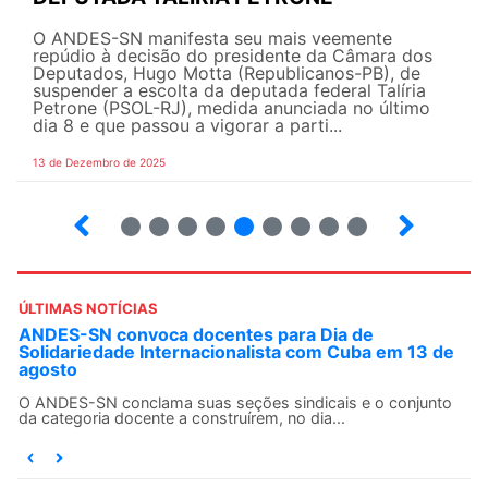
O ANDES-SN manifesta seu mais veemente
repúdio à decisão do presidente da Câmara dos
Deputados, Hugo Motta (Republicanos-PB), de
suspender a escolta da deputada federal Talíria
Petrone (PSOL-RJ), medida anunciada no último
dia 8 e que passou a vigorar a parti...
13 de Dezembro de 2025
4
5
6
7
8
9
10
12
ÚLTIMAS NOTÍCIAS
ANDES-SN convoca docentes para Dia de
Solidariedade Internacionalista com Cuba em 13 de
agosto
O ANDES-SN conclama suas seções sindicais e o conjunto
da categoria docente a construírem, no dia...