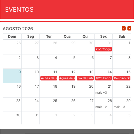
EVENTOS
AGOSTO 2026
Dom
Seg
Ter
Qua
Qui
Sex
Sáb
26
27
28
29
30
31
1
XIV Congresso Brasileiro 
2
3
4
5
6
7
8
9
10
11
12
13
14
15
Ações de solidariedade a Cuba no Rio Grande do Sul - 100 anos 
Ações de solidariedade a Cuba no Rio Grande do Su
Dia de Luta em Defesa de Cuba e da S
102º Encontro da Regional
Reunião GTPE
16
17
18
19
20
21
22
mais +3
23
24
25
26
27
28
29
mais +2
mais +3
30
31
1
2
3
4
5