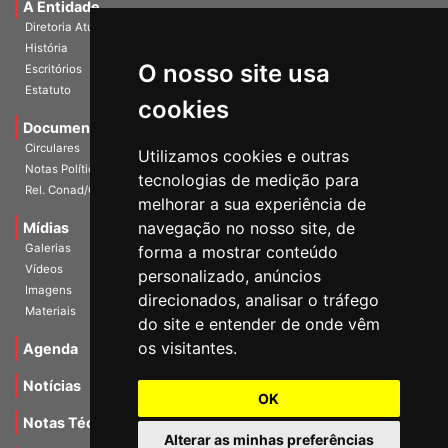
A Entidade
Diretoria Atual
História
O nosso site usa
Escritórios
Estatuto
cookies
Documentos
Circulares
Utilizamos cookies e outras
Notas Políticas
tecnologias de medição para
Rel. Conad/Congresso
melhorar a sua experiência de
navegação no nosso site, de
Mídias
Galerias
forma a mostrar conteúdo
Vídeos
personalizado, anúncios
Imagens
direcionados, analisar o tráfego
Materiais
do site e entender de onde vêm
os visitantes.
Agenda
Notícias
OK
Notas Técnicas
Alterar as minhas preferências