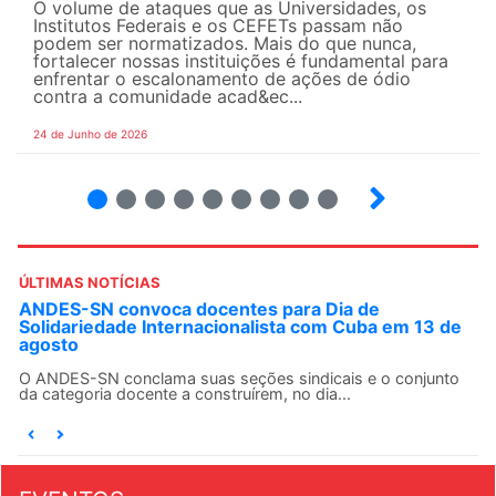
O volume de ataques que as Universidades, os
Institutos Federais e os CEFETs passam não
podem ser normatizados. Mais do que nunca,
fortalecer nossas instituições é fundamental para
enfrentar o escalonamento de ações de ódio
contra a comunidade acad&ec...
24 de Junho de 2026
2
3
4
5
6
7
8
9
ÚLTIMAS NOTÍCIAS
ANDES-SN convoca docentes para Dia de
Solidariedade Internacionalista com Cuba em 13 de
agosto
O ANDES-SN conclama suas seções sindicais e o conjunto
da categoria docente a construírem, no dia...