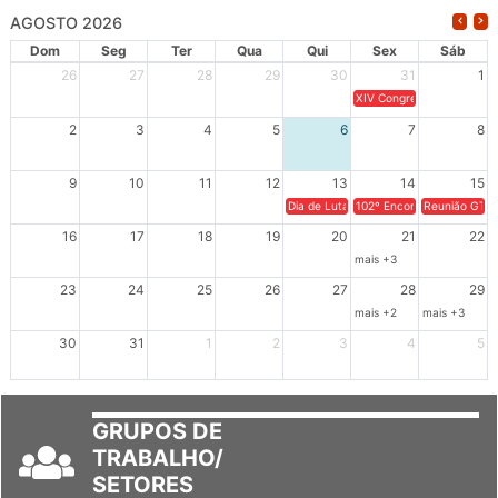
AGOSTO 2026
Dom
Seg
Ter
Qua
Qui
Sex
Sáb
26
27
28
29
30
31
1
XIV Congresso Brasileiro 
2
3
4
5
6
7
8
9
10
11
12
13
14
15
Dia de Luta em Defesa de Cuba e da S
102º Encontro da Regional
Reunião GTPE
16
17
18
19
20
21
22
mais +3
23
24
25
26
27
28
29
mais +2
mais +3
30
31
1
2
3
4
5
GRUPOS DE
TRABALHO/