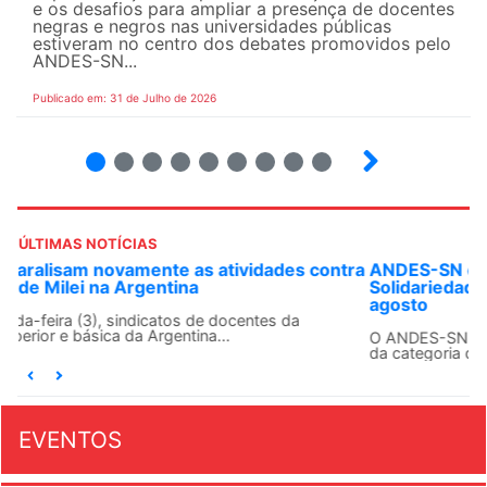
e os desafios para ampliar a presença de docentes
negras e negros nas universidades públicas
estiveram no centro dos debates promovidos pelo
ANDES-SN...
Publicado em: 31 de Julho de 2026
2
3
4
5
6
7
8
9
ÚLTIMAS NOTÍCIAS
ANDES-SN convoca docentes para Dia de
Solidariedade Internacionalista com Cuba em 13 de
agosto
O ANDES-SN conclama suas seções sindicais e o conjunto
da categoria docente a construírem, no dia...
EVENTOS