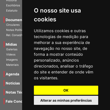
História
O nosso site usa
Escritórios
Estatuto
cookies
Documentos
Circulares
Utilizamos cookies e outras
Notas Políticas
tecnologias de medição para
Rel. Conad/Congresso
melhorar a sua experiência de
navegação no nosso site, de
Mídias
Galerias
forma a mostrar conteúdo
Vídeos
personalizado, anúncios
Imagens
direcionados, analisar o tráfego
Materiais
do site e entender de onde vêm
os visitantes.
Agenda
Notícias
OK
Notas Técnicas
Alterar as minhas preferências
Fale Conocsco