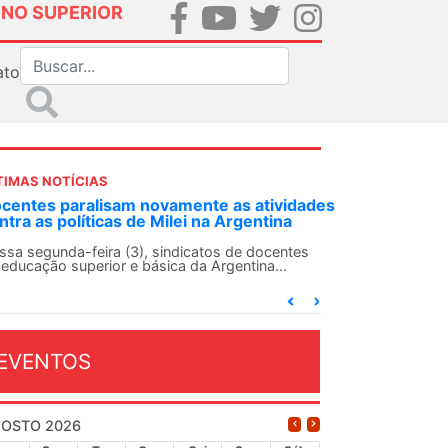
INO SUPERIOR
ato
TIMAS NOTÍCIAS
DES-SN convoca docentes para Dia de
lidariedade Internacionalista com Cuba em
 de agosto
ANDES-SN conclama suas seções sindicais e o
njunto da categoria docente a construírem, no
...
EVENTOS
OSTO 2026