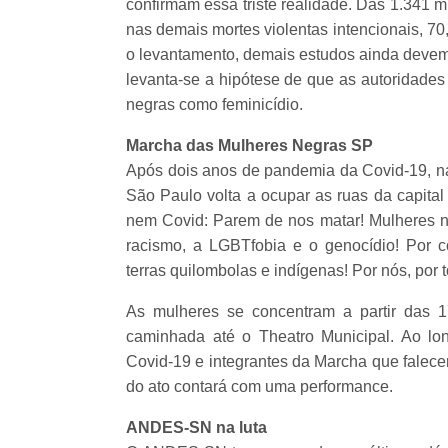
confirmam essa triste realidade. Das 1.341 
nas demais mortes violentas intencionais, 
o levantamento, demais estudos ainda devem 
levanta-se a hipótese de que as autoridade
negras como feminicídio.
Marcha das Mulheres Negras SP
Após dois anos de pandemia da Covid-19, na
São Paulo volta a ocupar as ruas da capital
nem Covid: Parem de nos matar! Mulheres ne
racismo, a LGBTfobia e o genocídio! Por
terras quilombolas e indígenas! Por nós, por 
As mulheres se concentram a partir das 
caminhada até o Theatro Municipal. Ao lo
Covid-19 e integrantes da Marcha que falec
do ato contará com uma performance.
ANDES-SN na luta