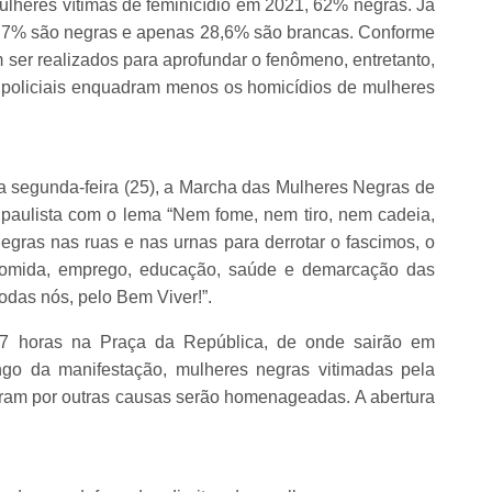
mulheres vítimas de feminicídio em 2021, 62% negras. Já
70,7% são negras e apenas 28,6% são brancas. Conforme
ser realizados para aprofundar o fenômeno, entretanto,
s policiais enquadram menos os homicídios de mulheres
 segunda-feira (25), a Marcha das Mulheres Negras de
 paulista com o lema “Nem fome, nem tiro, nem cadeia,
gras nas ruas e nas urnas para derrotar o fascimos, o
 comida, emprego, educação, saúde e demarcação das
todas nós, pelo Bem Viver!”.
17 horas na Praça da República, de onde sairão em
ngo da manifestação, mulheres negras vitimadas pela
eram por outras causas serão homenageadas. A abertura