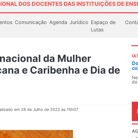
IONAL DOS DOCENTES DAS INSTITUIÇÕES DE ENS
entos
Comunicação
Agenda
Jurídico
Espaço de
Cont
Lutas
ernacional da Mulher
ÚL
Docentes paralisam novamente as atividades
AN
ana e Caribenha e Dia de
contra as políticas de Milei na Argentina
So
13
Nessa segunda-feira (3), sindicatos de docentes
da educação superior e básica da Argentina...
O 
co
dia
alizado em 28 de Julho de 2022 às 15h07
AG