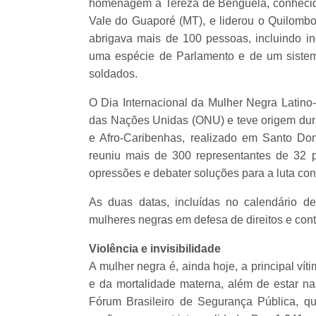
homenagem à Tereza de Benguela, conhecida
Vale do Guaporé (MT), e liderou o Quilomb
abrigava mais de 100 pessoas, incluindo i
uma espécie de Parlamento e de um sistema
soldados.
O Dia Internacional da Mulher Negra Latino-
das Nações Unidas (ONU) e teve origem dura
e Afro-Caribenhas, realizado em Santo D
reuniu mais de 300 representantes de 32 p
opressões e debater soluções para a luta co
As duas datas, incluídas no calendário d
mulheres negras em defesa de direitos e cont
Violência e invisibilidade
A mulher negra é, ainda hoje, a principal vít
e da mortalidade materna, além de estar n
Fórum Brasileiro de Segurança Pública, qu