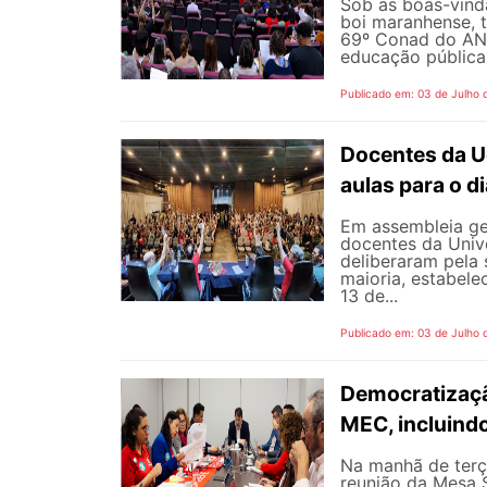
Sob as boas-vind
boi maranhense, t
69º Conad do AND
educação pública 
Publicado em: 03 de Julho 
Docentes da U
aulas para o di
Em assembleia gera
docentes da Univ
deliberaram pela
maioria, estabele
13 de...
Publicado em: 03 de Julho 
Democratizaçã
MEC, incluind
Na manhã de terç
reunião da Mesa 