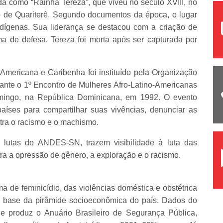
 como “Rainha Tereza”, que viveu no século XVIII, no
o de Quariterê. Segundo documentos da época, o lugar
ndígenas. Sua liderança se destacou com a criação de
 de defesa. Tereza foi morta após ser capturada por
Americana e Caribenha foi instituído pela Organização
nte o 1º Encontro de Mulheres Afro-Latino-Americanas
omingo, na República Dominicana, em 1992. O evento
aíses para compartilhar suas vivências, denunciar as
ntra o racismo e o machismo.
e lutas do ANDES-SN, trazem visibilidade à luta das
ra a opressão de gênero, a exploração e o racismo.
ima de feminicídio, das violências doméstica e obstétrica
a base da pirâmide socioeconômica do país. Dados do
e produz o Anuário Brasileiro de Segurança Pública,