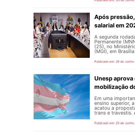
Publicado em: 30 de Junho
Após pressão, 
salarial em 2
A segunda rodada
Permanente (MNNP)
(25), no Ministér
(MGI), em Brasília
Publicado em: 26 de Junho
Unesp aprova 
mobilização d
Em uma important
ensino superior, 
acatou a propost
trans e travestis.
Publicado em: 25 de Junho