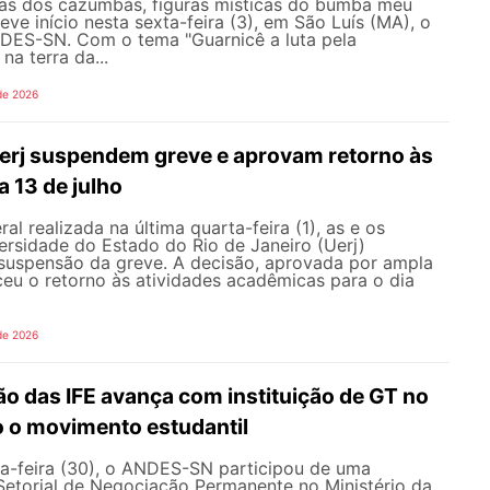
as dos cazumbás, figuras místicas do bumba meu
eve início nesta sexta-feira (3), em São Luís (MA), o
ES-SN. Com o tema "Guarnicê a luta pela
na terra da...
de 2026
erj suspendem greve e aprovam retorno às
a 13 de julho
l realizada na última quarta-feira (1), as e os
ersidade do Estado do Rio de Janeiro (Uerj)
 suspensão da greve. A decisão, aprovada por ampla
ceu o retorno às atividades acadêmicas para o dia
de 2026
o das IFE avança com instituição de GT no
o o movimento estudantil
a-feira (30), o ANDES-SN participou de uma
Setorial de Negociação Permanente no Ministério da