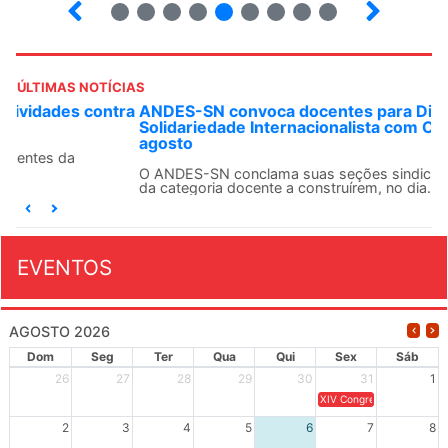
8
9
10
12
13
14
15
16
ÚLTIMAS NOTÍCIAS
ANDES-SN convoca docentes para Dia de
Solidariedade Internacionalista com Cuba em 13 de
agosto
O ANDES-SN conclama suas seções sindicais e o conjunto
da categoria docente a construírem, no dia...
EVENTOS
AGOSTO 2026
Dom
Seg
Ter
Qua
Qui
Sex
Sáb
26
27
28
29
30
31
1
XIV Congresso Brasileiro 
2
3
4
5
6
7
8