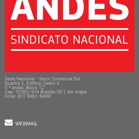
Sede Nacional - Setor Comercial Sul
Quadra 2, Edifício Cedro II
5 º andar, Bloco "C"
Cep: 70302-914 Brasília-DF |
Ver mapa
Fone: (61) 3962-8400
WEBMAIL