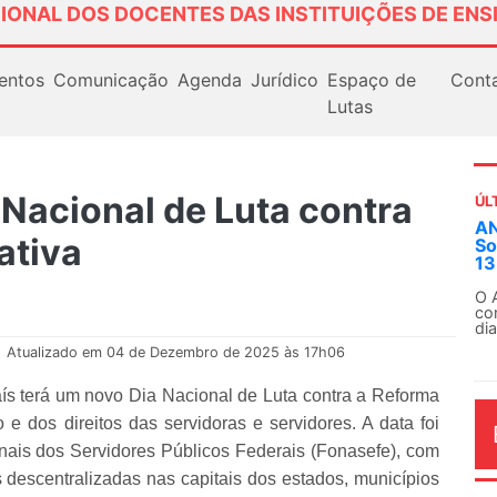
IONAL DOS DOCENTES DAS INSTITUIÇÕES DE ENS
entos
Comunicação
Agenda
Jurídico
Espaço de
Cont
Lutas
 Nacional de Luta contra
ÚL
ANDES-SN convoca docentes para Dia de
Em
ativa
Solidariedade Internacionalista com Cuba em
ex
13 de agosto
Em
Fe
O ANDES-SN conclama suas seções sindicais e o
conjunto da categoria docente a construírem, no
dia...
.
Atualizado em 04 de Dezembro de 2025 às 17h06
aís terá um novo Dia Nacional de Luta contra a Reforma
 e dos direitos das servidoras e servidores. A data foi
ais dos Servidores Públicos Federais (Fonasefe), com
descentralizadas nas capitais dos estados, municípios