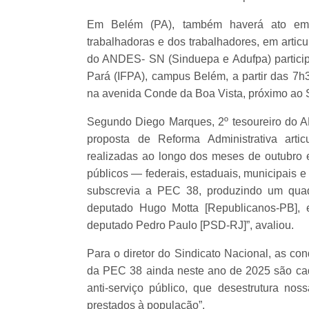
Em Belém (PA), também haverá ato em d
trabalhadoras e dos trabalhadores, em artic
do ANDES- SN (Sinduepa e Adufpa) participar
Pará (IFPA), campus Belém, a partir das 7h
na avenida Conde da Boa Vista, próximo ao 
Segundo Diego Marques, 2º tesoureiro do A
proposta de Reforma Administrativa arti
realizadas ao longo dos meses de outubro 
públicos — federais, estaduais, municipais e 
subscrevia a PEC 38, produzindo um quad
deputado Hugo Motta [Republicanos-PB], 
deputado Pedro Paulo [PSD-RJ]”, avaliou.
Para o diretor do Sindicato Nacional, as co
da PEC 38 ainda neste ano de 2025 são cad
anti-serviço público, que desestrutura nos
prestados à população”.