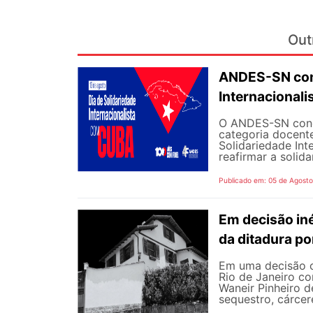
Out
ANDES-SN conv
Internacional
O ANDES-SN concl
categoria docente
Solidariedade Int
reafirmar a solida
Publicado em: 05 de Agost
Em decisão iné
da ditadura p
Em uma decisão co
Rio de Janeiro c
Waneir Pinheiro 
sequestro, cárcere