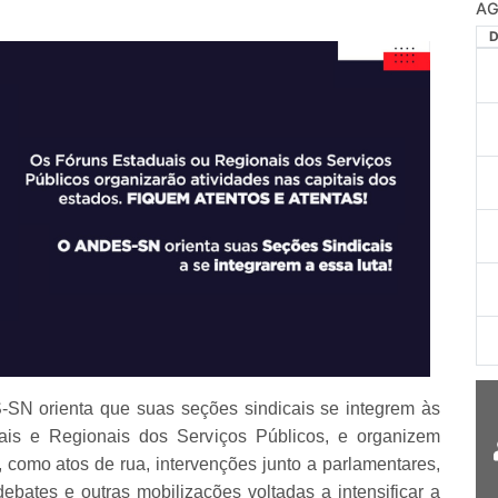
AG
SN orienta que suas seções sindicais se integrem às
uais e Regionais dos Serviços Públicos, e organizem
, como atos de rua, intervenções junto a parlamentares,
debates e outras mobilizações voltadas a intensificar a