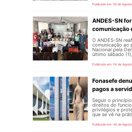
Publicado em: 05 de Agost
ANDES-SN fort
comunicação c
O ANDES-SN reafi
comunicação ao p
Nacional pela De
último sábado (1),
Publicado em: 04 de Agost
Fonasefe denu
pagos a servi
Seguir o princípi
direitos do funci
privilégios e pro
que se vê na prát
Publicado em: 04 de Agost