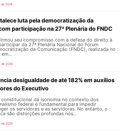
o de 2026
alece luta pela democratização da
om participação na 27ª Plenária do FNDC
rmou seu compromisso com a defesa do direito à
articipar da 27ª Plenária Nacional do Fórum
mocratização da Comunicação (FNDC), realizada no
 em...
o de 2026
ncia desigualdade de até 182% em auxílios
dores do Executivo
o constitucional da isonomia no contexto dos
onalismo federal é fundamental para impedir
teger os servidores e as servidoras. No entanto, o
ica são distorções profundas nos...
o de 2026