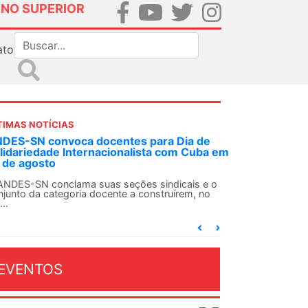
INO SUPERIOR
ato
TIMAS NOTÍCIAS
 decisão inédita, Justiça Federal condena
-agente da ditadura por estupro
 uma decisão considerada histórica, a 2ª Vara
deral Criminal do Rio de Janeiro condenou o...
EVENTOS