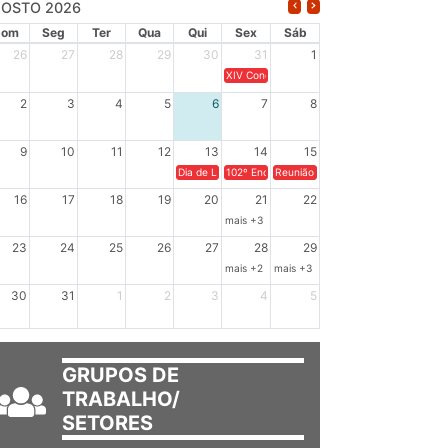
OSTO 2026
Dom
Seg
Ter
Qua
Qui
Sex
Sáb
26
27
28
29
30
31
1
XIV Congresso Brasileiro de Pesquisadores(a
2
3
4
5
6
7
8
9
10
11
12
13
14
15
Dia de Luta em Defesa de Cuba e da Soberania dos Po
102º Encontro da Regional Leste, “Em terra e
Reunião GTPE.
16
17
18
19
20
21
22
mais +3
23
24
25
26
27
28
29
mais +2
mais +3
30
31
1
2
3
4
5
GRUPOS DE
TRABALHO/
SETORES