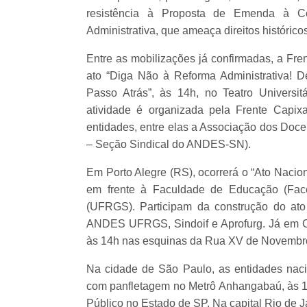
resistência à Proposta de Emenda à Co
Administrativa, que ameaça direitos histórico
Entre as mobilizações já confirmadas, a Fre
ato “Diga Não à Reforma Administrativa! D
Passo Atrás”, às 14h, no Teatro Universit
atividade é organizada pela Frente Capix
entidades, entre elas a Associação dos Doce
– Seção Sindical do ANDES-SN).
Em Porto Alegre (RS), ocorrerá o “Ato Nacion
em frente à Faculdade de Educação (Fac
(UFRGS). Participam da construção do ato
ANDES UFRGS, Sindoif e Aprofurg. Já em Curi
às 14h nas esquinas da Rua XV de Novembro
Na cidade de São Paulo, as entidades naci
com panfletagem no Metrô Anhangabaú, às 1
Público no Estado de SP. Na capital Rio de J