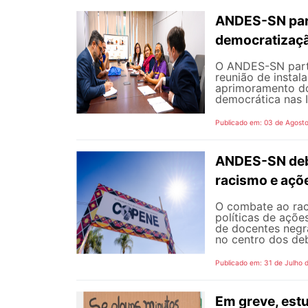
ANDES-SN part
democratizaçã
O ANDES-SN partic
reunião de instal
aprimoramento do
democrática nas I
Publicado em: 03 de Agost
ANDES-SN deba
racismo e açõ
O combate ao rac
políticas de açõe
de docentes negra
no centro dos de
Publicado em: 31 de Julho 
Em greve, est