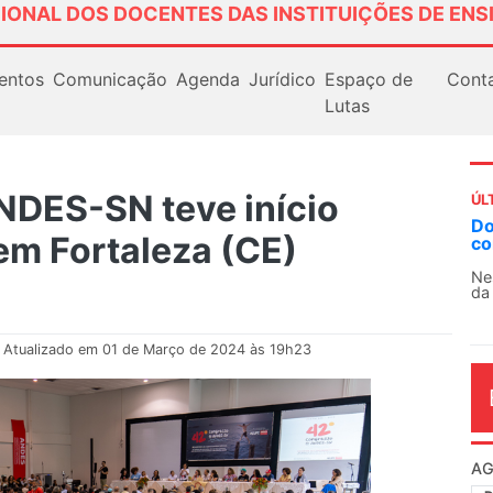
IONAL DOS DOCENTES DAS INSTITUIÇÕES DE ENS
entos
Comunicação
Agenda
Jurídico
Espaço de
Cont
Lutas
NDES-SN teve início
ÚL
AN
em Fortaleza (CE)
So
13
O 
co
dia
Atualizado em 01 de Março de 2024 às 19h23