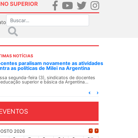
INO SUPERIOR
ato
TIMAS NOTÍCIAS
DES-SN convoca docentes para Dia de
lidariedade Internacionalista com Cuba em
 de agosto
ANDES-SN conclama suas seções sindicais e o
njunto da categoria docente a construírem, no
...
EVENTOS