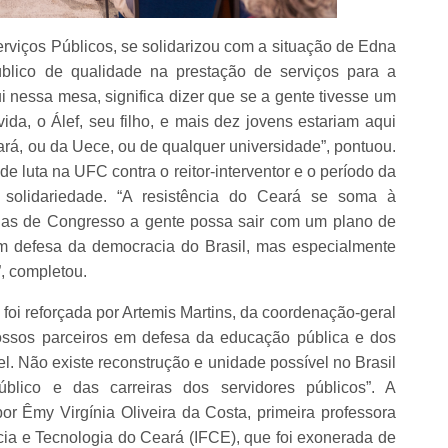
viços Públicos, se solidarizou com a situação de Edna
úblico de qualidade na prestação de serviços para a
 nessa mesa, significa dizer que se a gente tivesse um
ida, o Álef, seu filho, e mais dez jovens estariam aqui
á, ou da Uece, ou de qualquer universidade”, pontuou.
 luta na UFC contra o reitor-interventor e o período da
solidariedade. “A resistência do Ceará se soma à
 dias de Congresso a gente possa sair com um plano de
em defesa da democracia do Brasil, mas especialmente
”, completou.
foi reforçada por Artemis Martins, da coordenação-geral
ssos parceiros em defesa da educação pública e dos
el. Não existe reconstrução e unidade possível no Brasil
úblico e das carreiras dos servidores públicos”. A
r Êmy Virgínia Oliveira da Costa, primeira professora
ncia e Tecnologia do Ceará (IFCE), que foi exonerada de