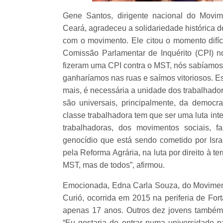
Gene Santos, dirigente nacional do Movi
Ceará, agradeceu a solidariedade histórica 
com o movimento. Ele citou o momento difí
Comissão Parlamentar de Inquérito (CPI) n
fizeram uma CPI contra o MST, nós sabíamo
ganharíamos nas ruas e saímos vitoriosos. 
mais, é necessária a unidade dos trabalhado
são universais, principalmente, da democr
classe trabalhadora tem que ser uma luta inte
trabalhadoras, dos movimentos sociais, 
genocídio que está sendo cometido por Isra
pela Reforma Agrária, na luta por direito à t
MST, mas de todos”, afirmou.
Emocionada, Edna Carla Souza, do Movimento
Curió, ocorrida em 2015 na periferia de For
apenas 17 anos. Outros dez jovens também fo
“Eu gostaria de entrar numa universidade p