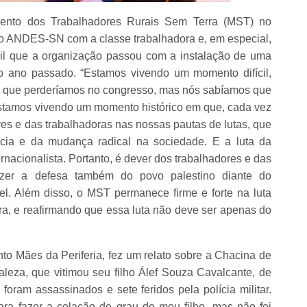
mento dos Trabalhadores Rurais Sem Terra (MST) no
do ANDES-SN com a classe trabalhadora e, em especial,
cil que a organização passou com a instalação de uma
o ano passado. “Estamos vivendo um momento difícil,
s que perderíamos no congresso, mas nós sabíamos que
Estamos vivendo um momento histórico em que, cada vez
res e das trabalhadoras nas nossas pautas de lutas, que
acia e da mudança radical na sociedade. E a luta da
rnacionalista. Portanto, é dever dos trabalhadores e das
fazer a defesa também do povo palestino diante do
el. Além disso, o MST permanece firme e forte na luta
erra, e reafirmando que essa luta não deve ser apenas do
 Mães da Periferia, fez um relato sobre a Chacina de
taleza, que vitimou seu filho Álef Souza Cavalcante, de
ram assassinados e sete feridos pela polícia militar.
ara fazer a colação de grau do meu filho, mas não foi