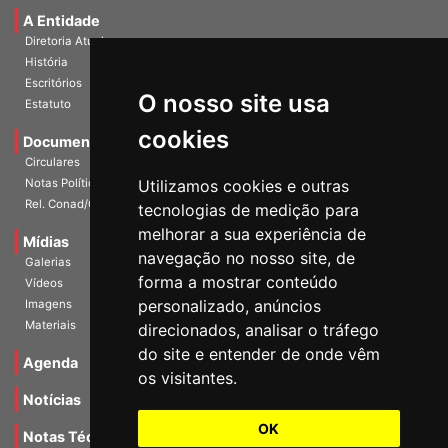
A Entidade
Diretoria Atual
História
O nosso site usa
Escritórios
Estatuto
cookies
Documentos
Circulares
Utilizamos cookies e outras
Notas Políticas
tecnologias de medição para
Rel. Conad/Congresso
melhorar a sua experiência de
navegação no nosso site, de
Mídias
Galerias
forma a mostrar conteúdo
Vídeos
personalizado, anúncios
Imagens
direcionados, analisar o tráfego
Materiais
do site e entender de onde vêm
os visitantes.
Agenda
Notícias
OK