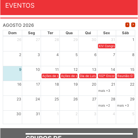
EVENTOS
AGOSTO 2026
Dom
Seg
Ter
Qua
Qui
Sex
Sáb
26
27
28
29
30
31
1
XIV Congresso Brasileiro 
2
3
4
5
6
7
8
9
10
11
12
13
14
15
Ações de solidariedade a Cuba no Rio Grande do Sul - 100 anos 
Ações de solidariedade a Cuba no Rio Grande do Su
Dia de Luta em Defesa de Cuba e da S
102º Encontro da Regional
Reunião GTPE
16
17
18
19
20
21
22
mais +3
23
24
25
26
27
28
29
mais +2
mais +3
30
31
1
2
3
4
5