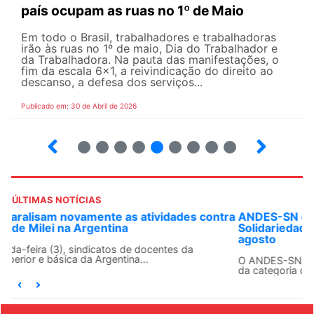
país ocupam as ruas no 1º de Maio
Em todo o Brasil, trabalhadores e trabalhadoras
irão às ruas no 1º de maio, Dia do Trabalhador e
da Trabalhadora. Na pauta das manifestações, o
fim da escala 6×1, a reivindicação do direito ao
descanso, a defesa dos serviços...
Publicado em: 30 de Abril de 2026
7
8
9
10
12
13
14
15
ÚLTIMAS NOTÍCIAS
ANDES-SN convoca docentes para Dia de
Solidariedade Internacionalista com Cuba em 13 de
agosto
O ANDES-SN conclama suas seções sindicais e o conjunto
da categoria docente a construírem, no dia...