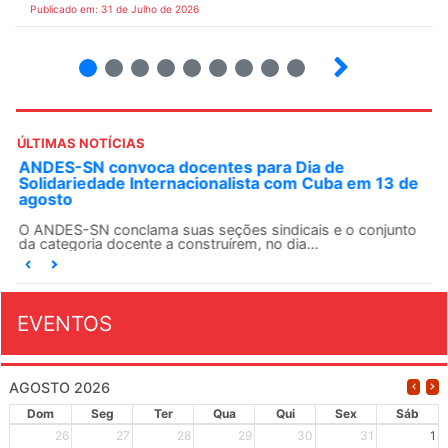
Publicado em: 31 de Julho de 2026
2
3
4
5
6
7
8
9
ÚLTIMAS NOTÍCIAS
ANDES-SN convoca docentes para Dia de
Solidariedade Internacionalista com Cuba em 13 de
agosto
O ANDES-SN conclama suas seções sindicais e o conjunto
da categoria docente a construírem, no dia...
EVENTOS
AGOSTO 2026
Dom
Seg
Ter
Qua
Qui
Sex
Sáb