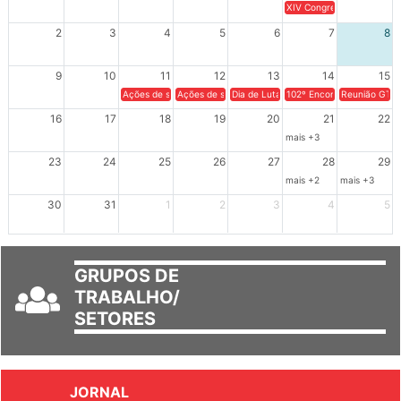
26
27
28
29
30
31
1
XIV Congresso Brasileiro 
2
3
4
5
6
7
8
9
10
11
12
13
14
15
Ações de solidariedade a Cuba no Rio Grande do Sul - 100 anos 
Ações de solidariedade a Cuba no Rio Grande do Su
Dia de Luta em Defesa de Cuba e da S
102º Encontro da Regional
Reunião GTPE
16
17
18
19
20
21
22
mais +3
23
24
25
26
27
28
29
mais +2
mais +3
30
31
1
2
3
4
5
GRUPOS DE
TRABALHO/
SETORES