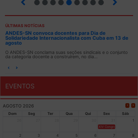
ÚLTIMAS NOTÍCIAS
ANDES-SN convoca docentes para Dia de
Solidariedade Internacionalista com Cuba em 13 de
agosto
O ANDES-SN conclama suas seções sindicais e o conjunto
da categoria docente a construírem, no dia...
EVENTOS
AGOSTO 2026
Dom
Seg
Ter
Qua
Qui
Sex
Sáb
26
27
28
29
30
31
1
XIV Congresso Brasileiro 
2
3
4
5
6
7
8