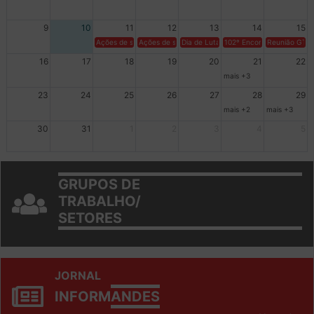
9
10
11
12
13
14
15
Ações de solidariedade a Cuba no Rio Grande do Sul - 100 anos 
Ações de solidariedade a Cuba no Rio Grande do Su
Dia de Luta em Defesa de Cuba e da S
102º Encontro da Regional
Reunião GTPE
16
17
18
19
20
21
22
mais +3
23
24
25
26
27
28
29
mais +2
mais +3
30
31
1
2
3
4
5
GRUPOS DE
TRABALHO/
SETORES
JORNAL
INFORM
ANDES