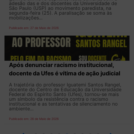
adesão das e dos docentes da Universidade de
São Paulo (USP) ao movimento paredista, na
segunda-feira (25). A paralisação se soma às
mobilizações...
Publicado em: 27 de Maio de 2026
Após denunciar racismo institucional,
docente da Ufes é vítima de ação judicial
A trajetória do professor Iguatemi Santos Rangel,
docente do Centro de Educação da Universidade
Federal do Espírito Santo (Ufes), tornou-se mais
um símbolo da resistência contra o racismo
institucional e as tentativas de silenciamento no
ambiente...
Publicado em: 26 de Maio de 2026
4
5
6
7
8
9
10
12