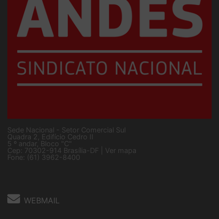
Sede Nacional - Setor Comercial Sul
Quadra 2, Edifício Cedro II
5 º andar, Bloco "C"
Cep: 70302-914 Brasília-DF |
Ver mapa
Fone: (61) 3962-8400
WEBMAIL