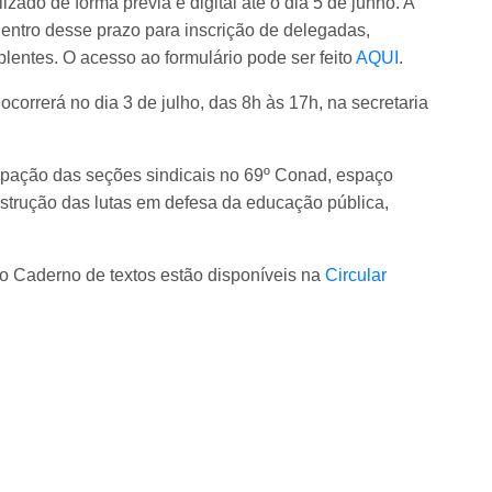
ado de forma prévia e digital até o dia 5 de junho. A
entro desse prazo para inscrição de delegadas,
lentes. O acesso ao formulário pode ser feito
AQUI
.
correrá no dia 3 de julho, das 8h às 17h, na secretaria
ipação das seções sindicais no 69º Conad, espaço
nstrução das lutas em defesa da educação pública,
o Caderno de textos estão disponíveis na
Circular