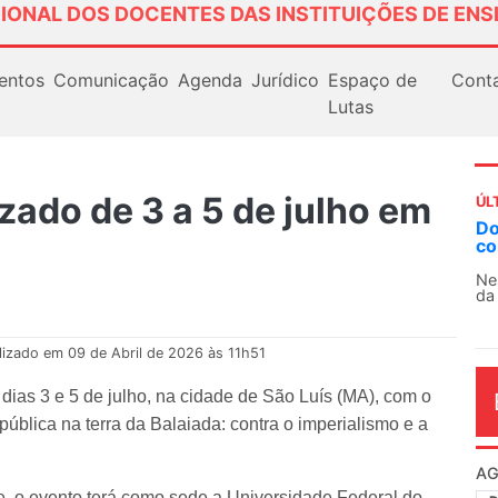
IONAL DOS DOCENTES DAS INSTITUIÇÕES DE ENS
entos
Comunicação
Agenda
Jurídico
Espaço de
Cont
Lutas
zado de 3 a 5 de julho em
ÚL
Docentes paralisam novamente as atividades
contra as políticas de Milei na Argentina
Nessa segunda-feira (3), sindicatos de docentes
da educação superior e básica da Argentina...
lizado em 09 de Abril de 2026 às 11h51
ias 3 e 5 de julho, na cidade de São Luís (MA), com o
pública na terra da Balaiada: contra o imperialismo e a
AG
e, o evento terá como sede a Universidade Federal do