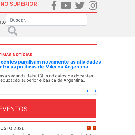
INO SUPERIOR
ato
TIMAS NOTÍCIAS
ANDES-SN convoca docentes para Dia de
Solidariedade Internacionalista com Cuba em
13 de agosto
O ANDES-SN conclama suas seções sindicais e o
conjunto da categoria docente a construírem, no
dia...
EVENTOS
OSTO 2026