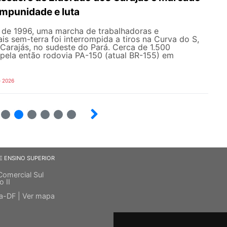
impunidade e luta
l de 1996, uma marcha de trabalhadoras e
ais sem-terra foi interrompida a tiros na Curva do S,
Carajás, no sudeste do Pará. Cerca de 1.500
pela então rodovia PA-150 (atual BR-155) em
e 2026
12
13
14
15
16
17
E ENSINO SUPERIOR
Comercial Sul
o II
ia-DF |
Ver mapa