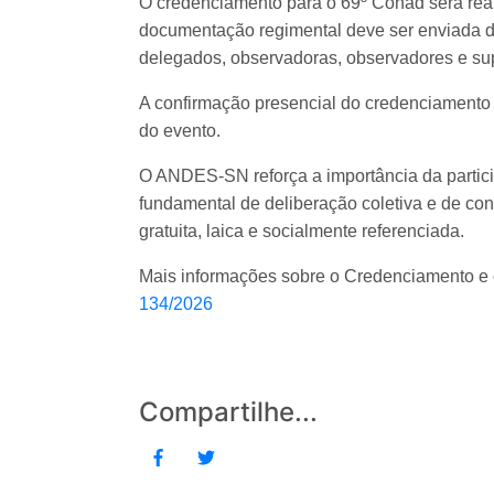
O credenciamento para o 69º Conad será realiz
documentação regimental deve ser enviada d
delegados, observadoras, observadores e sup
A confirmação presencial do credenciamento o
do evento.
O ANDES-SN reforça a importância da partic
fundamental de deliberação coletiva e de co
gratuita, laica e socialmente referenciada.
Mais informações sobre o Credenciamento e 
134/2026
Compartilhe...