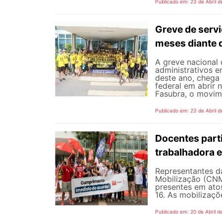
Publicado em: 23 de Abril d
Greve de servi
meses diante 
A greve nacional 
administrativos e
deste ano, chega
federal em abrir
Fasubra, o movime
Publicado em: 23 de Abril d
Docentes part
trabalhadora 
Representantes da
Mobilização (CNM
presentes em atos 
16. As mobilizaçõ
Publicado em: 20 de Abril d