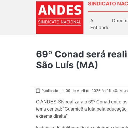
SINDICATO NAC
A
Docum
Entidade
69º Conad será reali
São Luís (MA)
Publicado em 09 de Abril de 2026 às 11h40.
Atua
O ANDES-SN realizará o 69º Conad entre os d
tema central: “Guarnicê a luta pela educação 
extrema direita”.
Instância de deliberação da categoria docent