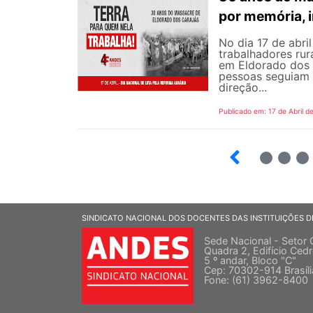
por memória, 
No dia 17 de abri
trabalhadores rur
em Eldorado dos 
pessoas seguiam 
direção...
Publicado em: 17 de Abril d
9
10
SINDICATO NACIONAL DOS DOCENTES DAS INSTITUIÇÕES D
Sede Nacional - Setor 
Quadra 2, Edifício Cedr
5 º andar, Bloco "C"
Cep: 70302-914 Brasíl
Fone: (61) 3962-8400