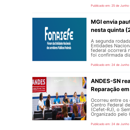
Publicado em: 25 de Junho
MGI envia pau
nesta quinta (
A segunda rodada
Entidades Naciona
federal ocorrerá n
foi confirmada dia
Publicado em: 24 de Junho
ANDES-SN reaf
Reparação em 
Ocorreu entre os 
Centro Federal d
(Cefet-RJ), o Sem
Organizado pelo G
Publicado em: 24 de Junho