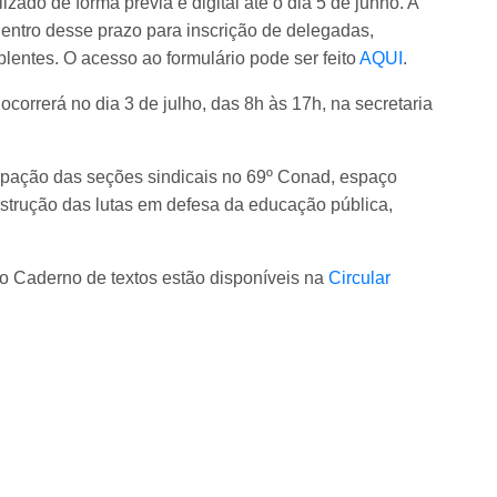
ado de forma prévia e digital até o dia 5 de junho. A
entro desse prazo para inscrição de delegadas,
lentes. O acesso ao formulário pode ser feito
AQUI
.
correrá no dia 3 de julho, das 8h às 17h, na secretaria
ipação das seções sindicais no 69º Conad, espaço
nstrução das lutas em defesa da educação pública,
o Caderno de textos estão disponíveis na
Circular