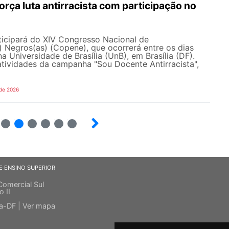
ça luta antirracista com participação no
cipará do XIV Congresso Nacional de
 Negros(as) (Copene), que ocorrerá entre os dias
na Universidade de Brasília (UnB), em Brasília (DF).
tividades da campanha "Sou Docente Antirracista",
 de 2026
5
6
7
8
9
10
E ENSINO SUPERIOR
Comercial Sul
o II
ia-DF |
Ver mapa