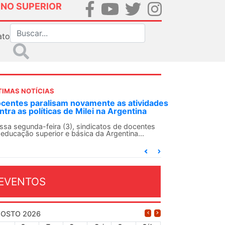
INO SUPERIOR
ato
TIMAS NOTÍCIAS
ANDES-SN convoca docentes para Dia de
Solidariedade Internacionalista com Cuba em
13 de agosto
O ANDES-SN conclama suas seções sindicais e o
conjunto da categoria docente a construírem, no
dia...
EVENTOS
OSTO 2026