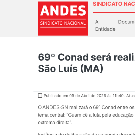
SINDICATO NAC
A
Docum
Entidade
69º Conad será reali
São Luís (MA)
Publicado em 09 de Abril de 2026 às 11h40.
Atua
O ANDES-SN realizará o 69º Conad entre os d
tema central: “Guarnicê a luta pela educação 
extrema direita”.
Instância de deliberação da categoria docent