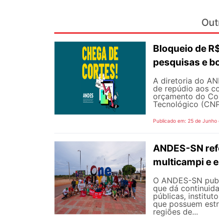
Out
Bloqueio de 
pesquisas e b
A diretoria do AN
de repúdio aos c
orçamento do Con
Tecnológico (CNPq
Publicado em: 25 de Junho
ANDES-SN refo
multicampi e e
O ANDES-SN public
que dá continuid
públicas, institut
que possuem estr
regiões de...