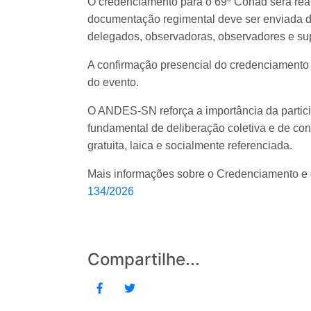
O credenciamento para o 69º Conad será realiz
documentação regimental deve ser enviada d
delegados, observadoras, observadores e sup
A confirmação presencial do credenciamento o
do evento.
O ANDES-SN reforça a importância da partic
fundamental de deliberação coletiva e de co
gratuita, laica e socialmente referenciada.
Mais informações sobre o Credenciamento e 
134/2026
Compartilhe...