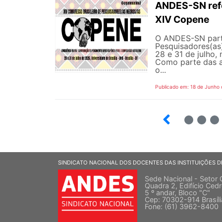
ANDES-SN refor
XIV Copene
O ANDES-SN parti
Pesquisadores(as)
28 e 31 de julho, 
Como parte das a
o...
Publicado em: 18 de Junho
2
3
4
SINDICATO NACIONAL DOS DOCENTES DAS INSTITUIÇÕES D
Sede Nacional - Setor 
Quadra 2, Edifício Cedr
5 º andar, Bloco "C"
Cep: 70302-914 Brasíl
Fone: (61) 3962-8400