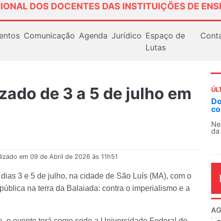
IONAL DOS DOCENTES DAS INSTITUIÇÕES DE ENS
entos
Comunicação
Agenda
Jurídico
Espaço de
Cont
Lutas
zado de 3 a 5 de julho em
ÚL
Docentes paralisam novamente as atividades
contra as políticas de Milei na Argentina
Nessa segunda-feira (3), sindicatos de docentes
da educação superior e básica da Argentina...
lizado em 09 de Abril de 2026 às 11h51
ias 3 e 5 de julho, na cidade de São Luís (MA), com o
pública na terra da Balaiada: contra o imperialismo e a
AG
e, o evento terá como sede a Universidade Federal do