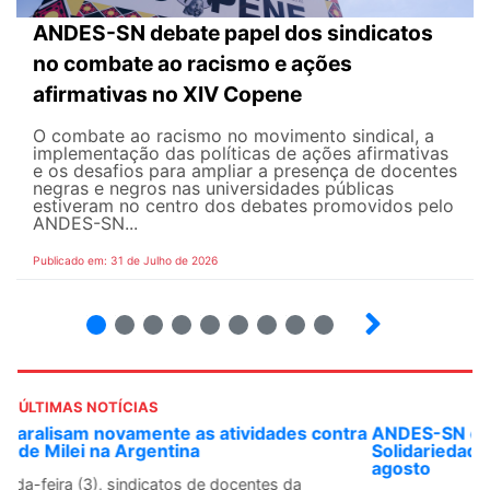
ANDES-SN debate papel dos sindicatos
no combate ao racismo e ações
afirmativas no XIV Copene
O combate ao racismo no movimento sindical, a
implementação das políticas de ações afirmativas
e os desafios para ampliar a presença de docentes
negras e negros nas universidades públicas
estiveram no centro dos debates promovidos pelo
ANDES-SN...
Publicado em: 31 de Julho de 2026
2
3
4
5
6
7
8
9
ÚLTIMAS NOTÍCIAS
ANDES-SN convoca docentes para Dia de
Solidariedade Internacionalista com Cuba em 13 de
agosto