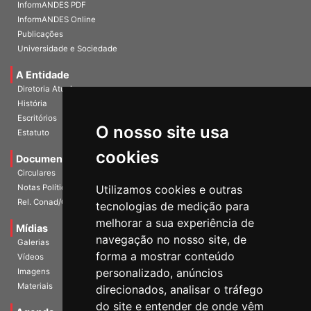
Home
InformANDES PDF
InformANDES Online
Publicações
Universidade e Sociedade
A Entidade
Diretoria Atual
História
O nosso site usa
Escritórios
Estatuto
cookies
Documentos
Circulares
Utilizamos cookies e outras
Notas Políticas
tecnologias de medição para
Rel. Conad/Congresso
melhorar a sua experiência de
navegação no nosso site, de
Mídias
Galerias
forma a mostrar conteúdo
Vídeos
personalizado, anúncios
Imagens
direcionados, analisar o tráfego
Materiais
do site e entender de onde vêm