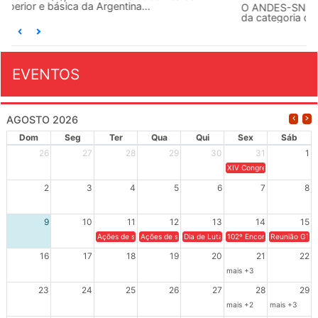
O ANDES-SN conclama suas seções sindicais e o conjunto
da categoria docente a construírem, no dia...
EVENTOS
AGOSTO 2026
Dom
Seg
Ter
Qua
Qui
Sex
Sáb
26
27
28
29
30
31
1
XIV Congresso Brasileiro 
2
3
4
5
6
7
8
9
10
11
12
13
14
15
Ações de solidariedade a Cuba no Rio Grande do Sul - 100 anos 
Ações de solidariedade a Cuba no Rio Grande do Su
Dia de Luta em Defesa de Cuba e da S
102º Encontro da Regional
Reunião GTPE
16
17
18
19
20
21
22
mais +3
23
24
25
26
27
28
29
mais +2
mais +3