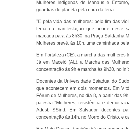
Mulheres Indígenas de Manaus e Entorno,
guardiãs do planeta pela cura da terra".
"É pela vida das mulheres: pelo fim das viol
lema da manifestação que ocorre neste s
marcada para às 8h30, na Praça Saldanha Mar
Mulheres prevê, às 10h, uma caminhada pelas
Em Fortaleza (CE), a marcha das mulheres te
Já em Maceió (AL), a Marcha das Mulhere
concentração às 9h e marcha às 9h30, no iní
Docentes da Universidade Estadual do Sudoe
que acontecem em dois momentos. Em Vitóri
Fórum de Mulheres, no dia 8, a partir das 9
palestra "Mulheres, resistência e democraci
Adusb SSind. Em Salvador, docentes pa
concentração às 14h, no Morro do Cristo, e c
Em Mato Grosso, também há uma agenda de vár