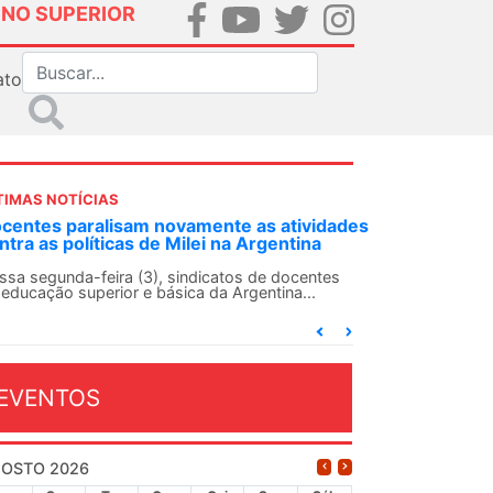
INO SUPERIOR
ato
TIMAS NOTÍCIAS
NDES-SN convoca docentes para Dia de
lidariedade Internacionalista com Cuba em
 de agosto
ANDES-SN conclama suas seções sindicais e o
njunto da categoria docente a construírem, no
...
EVENTOS
OSTO 2026