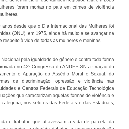
ulheres foram mortas no país em crimes de violência
mulheres.
anos desde que o Dia Internacional das Mulheres foi
nidas (ONU), em 1975, ainda há muito a se avançar na
 e respeito à vida de todas as mulheres e meninas.
o Nacional pela igualdade de gênero e contra toda forma
i aprovada no 43º Congresso do ANDES-SN a criação do
tamento e Apuração do Assédio Moral e Sexual, do
mas de discriminação, opressão e violência nas
Faculdades e Centros Federais de Educação Tecnológica
ituações que caracterizam aquelas formas de violência e
 categoria, nos setores das Federais e das Estaduais,
ida e trabalho que atravessam a vida de parcela da
o na carreira, a plenária debateu e aprovou resolução