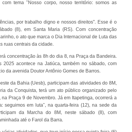
 com tema "Nosso corpo, nosso território: somos as
ências, por trabalho digno e nossos direitos”. Esse é o
ábado (8), em Santa Maria (RS). Com concentração
inho, o ato que marca o Dia Internacional de Luta das
 ruas centrais da cidade.
rá concentração às 8h do dia 8, na Praça da Bandeira.
s 2025 acontece na Jatiúca, também no sábado, com
cio da avenida Doutor Antônio Gomes de Barros.
ste da Bahia (Uesb), participam das atividades do 8M,
a da Conquista, terá um ato público organizado pelo
h, na Praça 9 de Novembro. Já em Itapetinga, ocorrerá a
a: seguimos em luta", na quarta-feira (12), na sede da
rticipam da Marcha do 8M, neste sábado (8), com
aminhada até o Farol da Barra.
ias atividades, que teve início nessa quinta-feira (6)