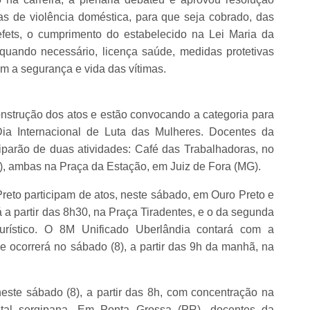
as de violência doméstica, para que seja cobrado, das
efets, o cumprimento do estabelecido na Lei Maria da
quando necessário, licença saúde, medidas protetivas
m a segurança e vida das vítimas.
onstrução dos atos e estão convocando a categoria para
a Internacional de Luta das Mulheres. Docentes da
iparão de duas atividades: Café das Trabalhadoras, no
1), ambas na Praça da Estação, em Juiz de Fora (MG).
eto participam de atos, neste sábado, em Ouro Preto e
 a partir das 8h30, na Praça Tiradentes, e o da segunda
turístico. O 8M Unificado Uberlândia contará com a
de ocorrerá no sábado (8), a partir das 9h da manhã, na
este sábado (8), a partir das 8h, com concentração na
tal sergipana. Em Ponta Grossa (PR), docentes da