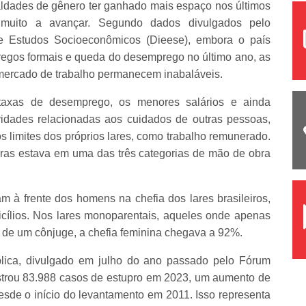
aldades de gênero ter ganhado mais espaço nos últimos
 muito a avançar. Segundo dados divulgados pelo
s e Estudos Socioeconômicos (Dieese), embora o país
regos formais e queda do desemprego no último ano, as
mercado de trabalho permanecem inabaláveis.
axas de desemprego, os menores salários e ainda
vidades relacionadas aos cuidados de outras pessoas,
s limites dos próprios lares, como trabalho remunerado.
as estava em uma das três categorias de mão de obra
à frente dos homens na chefia dos lares brasileiros,
cílios. Nos lares monoparentais, aqueles onde apenas
a de um cônjuge, a chefia feminina chegava a 92%.
lica, divulgado em julho do ano passado pelo Fórum
istrou 83.988 casos de estupro em 2023, um aumento de
esde o início do levantamento em 2011. Isso representa