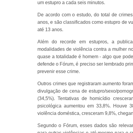
um estupro a cada seis minutos.
De acordo com o estudo, do total de crime
anos, e são classificados como estupro de v
até 13 anos.
Além do recorde em estupros, a public
modalidades de violência contra a mulher no
quase a totalidade é homem - algo que pode
defende o Fórum, é preciso ser lembrado pri
prevenir esse crime.
Outros crimes que registraram aumento foram
divulgação de cena de estupro/sexo/pornogr
(34,5%). Tentativas de homicídio crescer
psicológica aumentou em 33,8%. Houve 38
violência doméstica, cresceram 9,8%, chegan
Segundo o Fórum, esses dados são relevan
para outras violências e até mesmo para o c