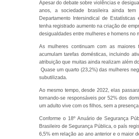
Apesar do debate sobre violências e desigu
anos, a sociedade brasileira ainda tem
Departamento Intersindical de Estatística
tenha registrado aumento na criação de emp
desigualdades entre mulheres e homens no 
As mulheres continuam com as maiores t
acumulam tarefas domésticas, incluindo ati
atribuição que muitas ainda realizam além do
Quase um quarto (23,2%) das mulheres negr
subutilizada.
Ao mesmo tempo, desde 2022, elas passaram 
tornando-se responsáveis por 52% dos domi
um adulto vive com os filhos, sem a presenç
Conforme o 18º Anuário de Segurança Púb
Brasileiro de Segurança Pública, o país reg
6,5% em relação ao ano anterior e o maior d