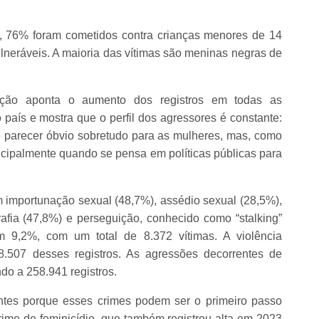
s, 76% foram cometidos contra crianças menores de 14
ulneráveis. A maioria das vítimas são meninas negras de
ação aponta o aumento dos registros em todas as
 país e mostra que o perfil dos agressores é constante:
 parecer óbvio sobretudo para as mulheres, mas, como
ncipalmente quando se pensa em políticas públicas para
 importunação sexual (48,7%), assédio sexual (28,5%),
afia (47,8%) e perseguição, conhecido como “stalking”
am 9,2%, com um total de 8.372 vítimas. A violência
.507 desses registros. As agressões decorrentes de
do a 258.941 registros.
tes porque esses crimes podem ser o primeiro passo
rime de feminicídio, que também registrou alta em 2023