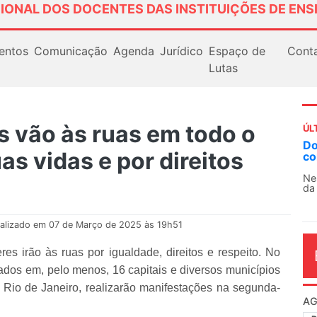
IONAL DOS DOCENTES DAS INSTITUIÇÕES DE ENS
entos
Comunicação
Agenda
Jurídico
Espaço de
Cont
Lutas
s vão às ruas em todo o
ÚL
Docentes paralisam novamente as atividades
A
as vidas e por direitos
contra as políticas de Milei na Argentina
So
13
Nessa segunda-feira (3), sindicatos de docentes
da educação superior e básica da Argentina...
O 
co
dia
alizado em 07 de Março de 2025 às 19h51
s irão às ruas por igualdade, direitos e respeito. No
rmados em, pelo menos, 16 capitais e diversos municípios
Rio de Janeiro, realizarão manifestações na segunda-
AG