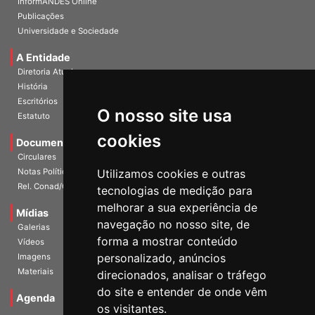
InformANDES Online
Publicações
Universidade e Sociedade
A Entidade
Diretoria Atual
História
O nosso site usa
Escritórios
Estatuto
cookies
Documentos
Circulares
Utilizamos cookies e outras
Notas Políticas
tecnologias de medição para
Rel. Conad/Congresso
melhorar a sua experiência de
navegação no nosso site, de
Mídias
Galerias
forma a mostrar conteúdo
Vídeos
personalizado, anúncios
Imagens
direcionados, analisar o tráfego
Materiais
do site e entender de onde vêm
os visitantes.
Agenda