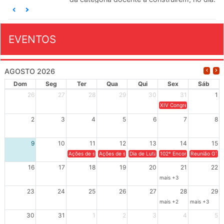
EVENTOS
AGOSTO 2026
Dom
Seg
Ter
Qua
Qui
Sex
Sáb
26
27
28
29
30
31
1
XIV Congresso Brasileiro 
2
3
4
5
6
7
8
9
10
11
12
13
14
15
Ações de solidariedade a Cuba no Rio Grande do Sul - 100 anos 
Ações de solidariedade a Cuba no Rio Grande do Su
Dia de Luta em Defesa de Cuba e da S
102º Encontro da Regional
Reunião GTPE
16
17
18
19
20
21
22
mais +3
23
24
25
26
27
28
29
mais +2
mais +3
30
31
1
2
3
4
5