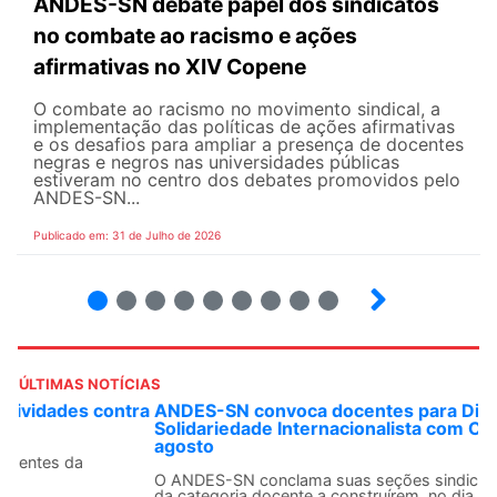
ANDES-SN debate papel dos sindicatos
no combate ao racismo e ações
afirmativas no XIV Copene
O combate ao racismo no movimento sindical, a
implementação das políticas de ações afirmativas
e os desafios para ampliar a presença de docentes
negras e negros nas universidades públicas
estiveram no centro dos debates promovidos pelo
ANDES-SN...
Publicado em: 31 de Julho de 2026
2
3
4
5
6
7
8
9
ÚLTIMAS NOTÍCIAS
ANDES-SN convoca docentes para Dia de
Solidariedade Internacionalista com Cuba em 13 de
agosto
O ANDES-SN conclama suas seções sindicais e o conjunto
da categoria docente a construírem, no dia...