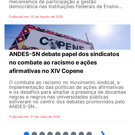
mecanismos de participação e gestão
democrática nas Instituições Federais de Ensino...
Publicado em: 03 de Agosto de 2026
ANDES-SN debate papel dos sindicatos
no combate ao racismo e ações
afirmativas no XIV Copene
O combate ao racismo no movimento sindical, a
implementação das políticas de ações afirmativas
e os desafios para ampliar a presença de docentes
negras e negros nas universidades públicas
estiveram no centro dos debates promovidos pelo
ANDES-SN...
Publicado em: 31 de Julho de 2026
2
3
4
5
6
7
8
9