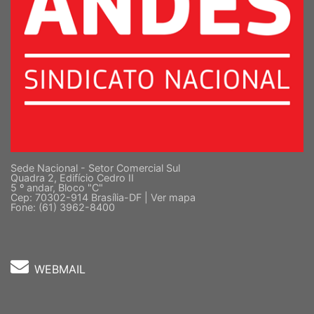
Sede Nacional - Setor Comercial Sul
Quadra 2, Edifício Cedro II
5 º andar, Bloco "C"
Cep: 70302-914 Brasília-DF |
Ver mapa
Fone: (61) 3962-8400
WEBMAIL