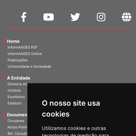
Home
InformANDES PDF
InformANDES Online
Publicações
Universidade e Sociedade
A Entidade
Diretoria Atual
História
O nosso site usa
Escritórios
Estatuto
cookies
Documentos
Circulares
Utilizamos cookies e outras
Notas Políticas
tecnologias de medição para