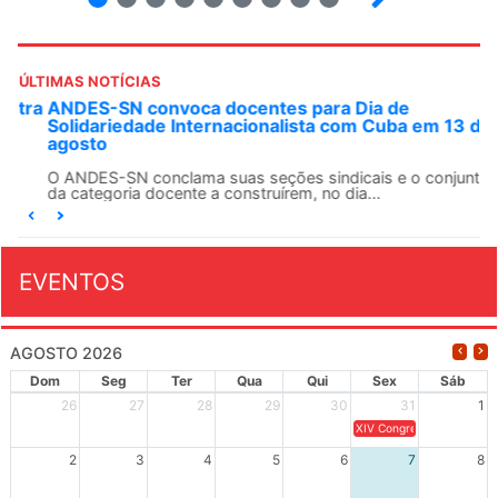
ÚLTIMAS NOTÍCIAS
ANDES-SN convoca docentes para Dia de
Solidariedade Internacionalista com Cuba em 13 de
agosto
O ANDES-SN conclama suas seções sindicais e o conjunto
da categoria docente a construírem, no dia...
EVENTOS
AGOSTO 2026
Dom
Seg
Ter
Qua
Qui
Sex
Sáb
26
27
28
29
30
31
1
XIV Congresso Brasileiro 
2
3
4
5
6
7
8