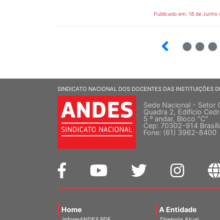
Publicado em: 18 de Junho
2
3
4
SINDICATO NACIONAL DOS DOCENTES DAS INSTITUIÇÕES D
Sede Nacional - Setor 
Quadra 2, Edifício Cedr
5 º andar, Bloco "C"
Cep: 70302-914 Brasíl
Fone: (61) 3962-8400
Home
A Entidade
InformANDES PDF
Diretoria Atual