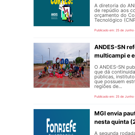
A diretoria do AN
de repúdio aos c
orçamento do Con
Tecnológico (CNPq
Publicado em: 25 de Junho
ANDES-SN refo
multicampi e e
O ANDES-SN public
que dá continuid
públicas, institut
que possuem estr
regiões de...
Publicado em: 25 de Junho
MGI envia pau
nesta quinta (
A segunda rodada