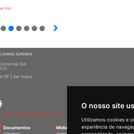
 de 2026
5
6
7
8
9
10
E ENSINO SUPERIOR
Comercial Sul
o II
ia-DF |
Ver mapa
O nosso site u
Utilizamos cookies e o
experiência de navega
Documentos
Mídias
Agenda
Notíci
Circulares
Galerias