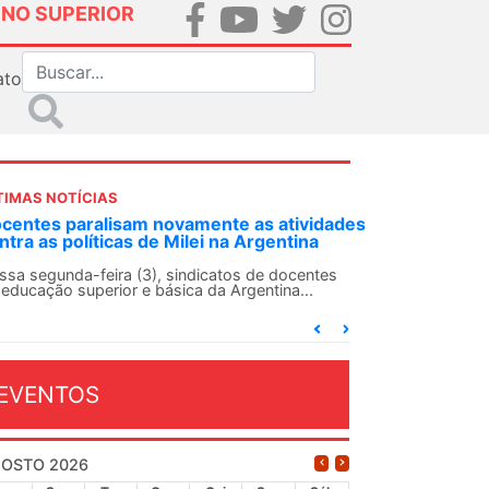
INO SUPERIOR
ato
TIMAS NOTÍCIAS
DES-SN convoca docentes para Dia de
lidariedade Internacionalista com Cuba em
 de agosto
ANDES-SN conclama suas seções sindicais e o
njunto da categoria docente a construírem, no
...
EVENTOS
OSTO 2026