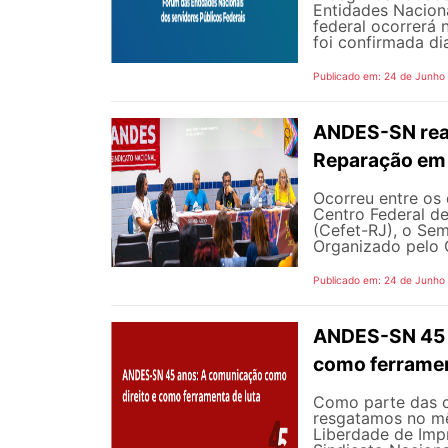
Entidades Naciona
federal ocorrerá n
foi confirmada dia
Publicado em: 24 de Junho
ANDES-SN reaf
Reparação em 
Ocorreu entre os 
Centro Federal d
(Cefet-RJ), o Sem
Organizado pelo G
Publicado em: 24 de Junho
ANDES-SN 45 A
como ferramen
Como parte das 
resgatamos no mê
Liberdade de Impr