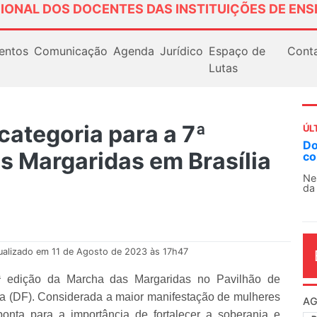
IONAL DOS DOCENTES DAS INSTITUIÇÕES DE ENS
entos
Comunicação
Agenda
Jurídico
Espaço de
Cont
Lutas
ategoria para a 7ª
ÚL
Docentes paralisam novamente as atividades
AN
s Margaridas em Brasília
contra as políticas de Milei na Argentina
So
13
Nessa segunda-feira (3), sindicatos de docentes
da educação superior e básica da Argentina...
O 
co
dia
ualizado em 11 de Agosto de 2023 às 17h47
ª edição da Marcha das Margaridas no Pavilhão de
a (DF). Considerada a maior manifestação de mulheres
AG
onta para a importância de fortalecer a soberania e