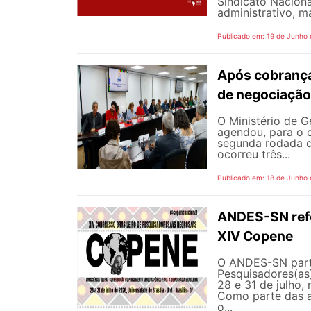
Sindicato Nacion
administrativo, m
Publicado em: 19 de Junho
Após cobrança
de negociação
O Ministério de G
agendou, para o d
segunda rodada d
ocorreu três...
Publicado em: 18 de Junho
ANDES-SN refor
XIV Copene
O ANDES-SN parti
Pesquisadores(as)
28 e 31 de julho, 
Como parte das a
o...