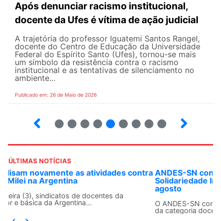
Após denunciar racismo institucional,
docente da Ufes é vítima de ação judicial
A trajetória do professor Iguatemi Santos Rangel,
docente do Centro de Educação da Universidade
Federal do Espírito Santo (Ufes), tornou-se mais
um símbolo da resistência contra o racismo
institucional e as tentativas de silenciamento no
ambiente...
Publicado em: 26 de Maio de 2026
4
5
6
7
8
9
10
12
ÚLTIMAS NOTÍCIAS
ANDES-SN convoca docentes para Dia de
Solidariedade Internacionalista com Cuba em 13 de
agosto
O ANDES-SN conclama suas seções sindicais e o conjunto
da categoria docente a construírem, no dia...