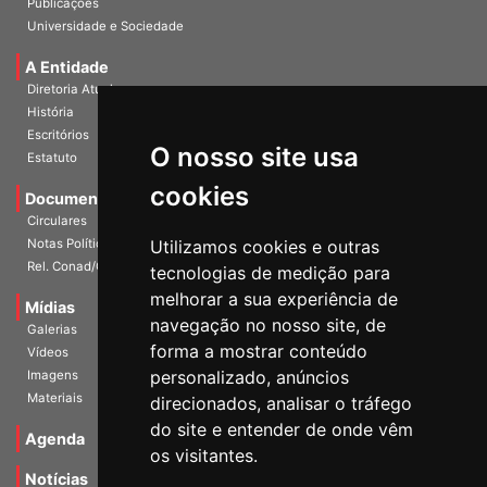
Publicações
Universidade e Sociedade
A Entidade
Diretoria Atual
História
O nosso site usa
Escritórios
Estatuto
cookies
Documentos
Circulares
Utilizamos cookies e outras
Notas Políticas
tecnologias de medição para
Rel. Conad/Congresso
melhorar a sua experiência de
navegação no nosso site, de
Mídias
Galerias
forma a mostrar conteúdo
Vídeos
personalizado, anúncios
Imagens
direcionados, analisar o tráfego
Materiais
do site e entender de onde vêm
os visitantes.
Agenda