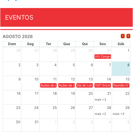
EVENTOS
AGOSTO 2026
Dom
Seg
Ter
Qua
Qui
Sex
Sáb
26
27
28
29
30
31
1
XIV Congresso Brasileiro 
2
3
4
5
6
7
8
9
10
11
12
13
14
15
Ações de solidariedade a Cuba no Rio Grande do Sul - 100 anos 
Ações de solidariedade a Cuba no Rio Grande do Su
Dia de Luta em Defesa de Cuba e da S
102º Encontro da Regional
Reunião GTPE
16
17
18
19
20
21
22
mais +3
23
24
25
26
27
28
29
mais +2
mais +3
30
31
1
2
3
4
5