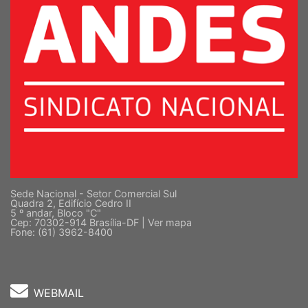
Sede Nacional - Setor Comercial Sul
Quadra 2, Edifício Cedro II
5 º andar, Bloco "C"
Cep: 70302-914 Brasília-DF |
Ver mapa
Fone: (61) 3962-8400
WEBMAIL