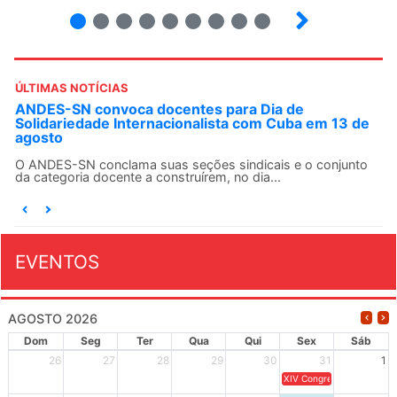
2
3
4
5
6
7
8
9
ÚLTIMAS NOTÍCIAS
ANDES-SN convoca docentes para Dia de
Solidariedade Internacionalista com Cuba em 13 de
agosto
O ANDES-SN conclama suas seções sindicais e o conjunto
da categoria docente a construírem, no dia...
EVENTOS
AGOSTO 2026
Dom
Seg
Ter
Qua
Qui
Sex
Sáb
26
27
28
29
30
31
1
XIV Congresso Brasileiro 