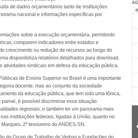
AG
sulta de dados orçamentários tanto de instituições
norama nacional e informações específicas por
formações sobre a execução orçamentária, permitindo
óricas, comparem indicadores entre estados e
de crescimento ou redução de recursos ao longo do
tema disponibiliza relatórios detalhados para download,
e atividades sindicais em defesa da educação pública.
Públicas de Ensino Superior no Brasil é uma importante
ategoria docente, mas ao conjunto da sociedade
ciamento da educação pública, que tem sido uma tônica,
painel, é possível discriminar essa situação
gualdades regionais, e também ter um panorama mais
 nas instituições federais, ligadas à União, quanto no
go Marques, 2º tesoureiro do ANDES-SN.
ção do Grupo de Trabalho de Verbas e Fundações do