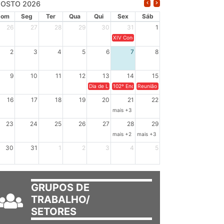
OSTO 2026
Dom
Seg
Ter
Qua
Qui
Sex
Sáb
26
27
28
29
30
31
1
XIV Congresso Brasileiro de Pesquisadores(a
2
3
4
5
6
7
8
9
10
11
12
13
14
15
Dia de Luta em Defesa de Cuba e da Soberania dos Po
102º Encontro da Regional Leste, “Em terra e
Reunião GTPE.
16
17
18
19
20
21
22
mais +3
23
24
25
26
27
28
29
mais +2
mais +3
30
31
1
2
3
4
5
GRUPOS DE
TRABALHO/
SETORES