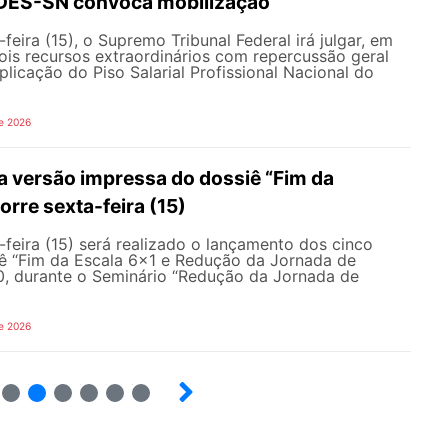
NDES-SN convoca mobilização
feira (15), o Supremo Tribunal Federal irá julgar, em
 dois recursos extraordinários com repercussão geral
licação do Piso Salarial Profissional Nacional do
e 2026
 versão impressa do dossiê “Fim da
orre sexta-feira (15)
feira (15) será realizado o lançamento dos cinco
ê “Fim da Escala 6×1 e Redução da Jornada de
30, durante o Seminário “Redução da Jornada de
e 2026
9
10
12
13
14