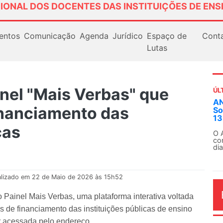
IONAL DOS DOCENTES DAS INSTITUIÇÕES DE ENS
entos
Comunicação
Agenda
Jurídico
Espaço de
Cont
Lutas
nel "Mais Verbas" que
ÚL
AN
inanciamento das
So
13
cas
O 
co
dia
alizado em 22 de Maio de 2026 às 15h52
 Painel Mais Verbas, uma plataforma interativa voltada
de financiamento das instituições públicas de ensino
er acessada pelo endereço