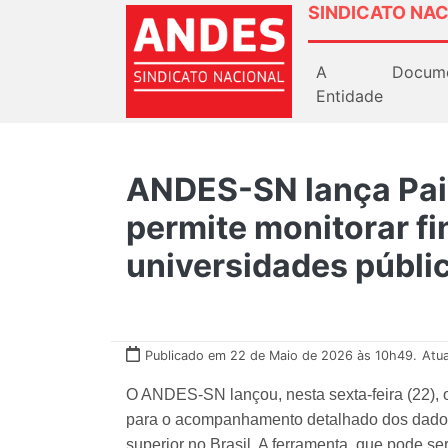
SINDICATO NAC
A
Docum
Entidade
ANDES-SN lança Pai
permite monitorar f
universidades públi
Publicado em 22 de Maio de 2026 às 10h49.
Atu
O ANDES-SN lançou, nesta sexta-feira (22), o
para o acompanhamento detalhado dos dados 
superior no Brasil. A ferramenta, que pode s