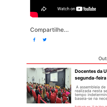
Compartilhe...
Out
Docentes da U
segunda-feira
A assembleia de 
realizada nesta s
tempo indetermina
baseia-se na nece
Publicado em: 15 de Maio d