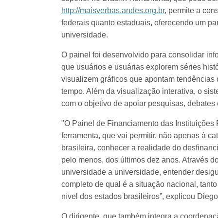
http://maisverbas.andes.org.br
, permite a con
federais quanto estaduais, oferecendo um pa
universidade.
O painel foi desenvolvido para consolidar in
que usuários e usuárias explorem séries hist
visualizem gráficos que apontam tendências 
tempo. Além da visualização interativa, o sis
com o objetivo de apoiar pesquisas, debates 
"O Painel de Financiamento das Instituições 
ferramenta, que vai permitir, não apenas à c
brasileira, conhecer a realidade do desfinan
pelo menos, dos últimos dez anos. Através do 
universidade a universidade, entender desi
completo de qual é a situação nacional, tanto
nível dos estados brasileiros”, explicou Die
O dirigente, que também integra a coordena