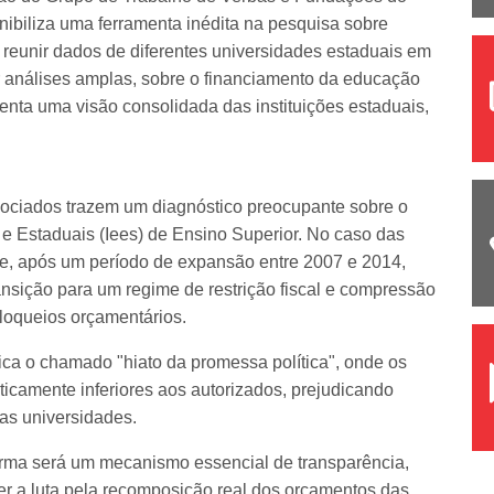
onibiliza uma ferramenta inédita na pesquisa sobre
 reunir dados de diferentes universidades estaduais em
r análises amplas, sobre o financiamento da educação
senta uma visão consolidada das instituições estaduais,
ssociados trazem um diagnóstico preocupante sobre o
) e Estaduais (Iees) de Ensino Superior. No caso das
ue, após um período de expansão entre 2007 e 2014,
ansição para um regime de restrição fiscal e compressão
bloqueios orçamentários.
ifica o chamado "hiato da promessa política", onde os
icamente inferiores aos autorizados, prejudicando
as universidades.
orma será um mecanismo essencial de transparência,
er a luta pela recomposição real dos orçamentos das