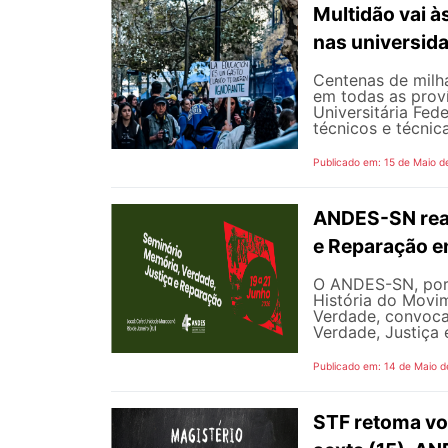
Multidão vai à
nas universid
Centenas de milha
em todas as prov
Universitária Fed
técnicos e técnica
Publicado em: 15 de Maio d
ANDES-SN real
e Reparação e
O ANDES-SN, por
História do Mov
Verdade, convoca
Verdade, Justiça 
Publicado em: 14 de Maio d
STF retoma vot