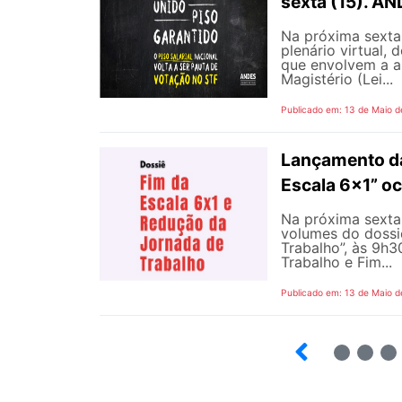
sexta (15). A
Na próxima sexta-
plenário virtual,
que envolvem a ap
Magistério (Lei...
Publicado em: 13 de Maio d
Lançamento da
Escala 6×1” oc
Na próxima sexta-
volumes do dossi
Trabalho”, às 9h
Trabalho e Fim...
Publicado em: 13 de Maio d
6
7
8