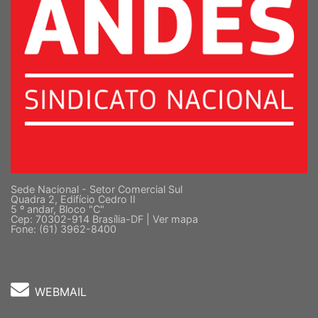
Sede Nacional - Setor Comercial Sul
Quadra 2, Edifício Cedro II
5 º andar, Bloco "C"
Cep: 70302-914 Brasília-DF |
Ver mapa
Fone: (61) 3962-8400
WEBMAIL