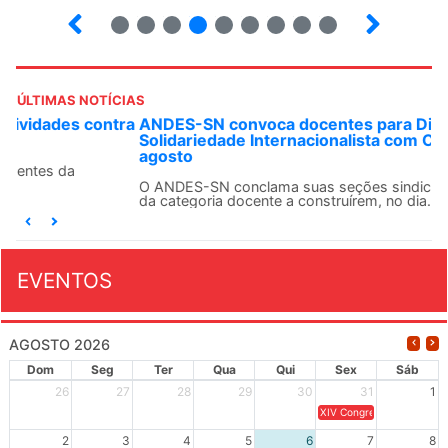
2
3
4
5
6
7
8
9
ÚLTIMAS NOTÍCIAS
ANDES-SN convoca docentes para Dia de
Solidariedade Internacionalista com Cuba em 13 de
agosto
O ANDES-SN conclama suas seções sindicais e o conjunto
da categoria docente a construírem, no dia...
EVENTOS
AGOSTO 2026
Dom
Seg
Ter
Qua
Qui
Sex
Sáb
26
27
28
29
30
31
1
XIV Congresso Brasileiro 