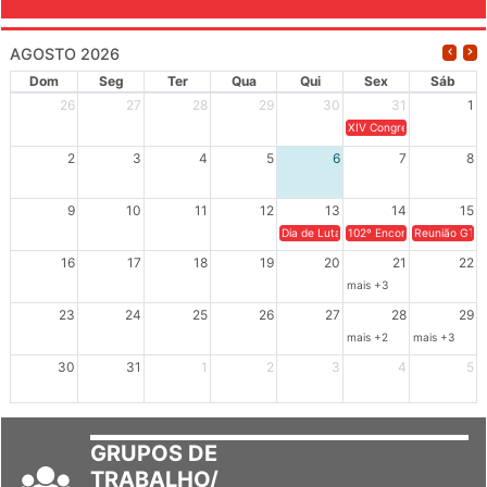
AGOSTO 2026
Dom
Seg
Ter
Qua
Qui
Sex
Sáb
26
27
28
29
30
31
1
XIV Congresso Brasileiro 
2
3
4
5
6
7
8
9
10
11
12
13
14
15
Dia de Luta em Defesa de Cuba e da S
102º Encontro da Regional
Reunião GTPE
16
17
18
19
20
21
22
mais +3
23
24
25
26
27
28
29
mais +2
mais +3
30
31
1
2
3
4
5
GRUPOS DE
TRABALHO/