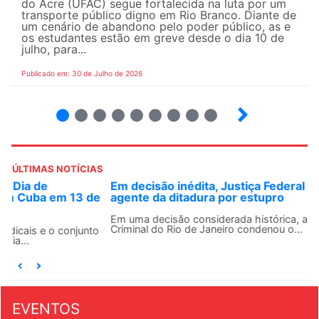
do Acre (UFAC) segue fortalecida na luta por um
transporte público digno em Rio Branco. Diante de
um cenário de abandono pelo poder público, as e
os estudantes estão em greve desde o dia 10 de
julho, para...
Publicado em: 30 de Julho de 2026
2
3
4
5
6
7
8
9
ÚLTIMAS NOTÍCIAS
Em decisão inédita, Justiça Federal condena ex-
agente da ditadura por estupro
Em uma decisão considerada histórica, a 2ª Vara Federal
Criminal do Rio de Janeiro condenou o...
EVENTOS