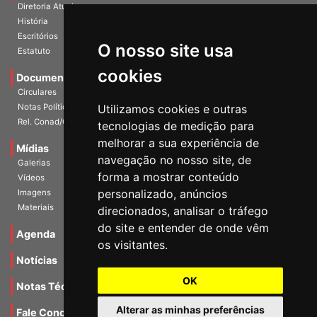
História
Escritórios
Estatuto
O nosso site usa
Documentos
cookies
Circulares
Notas Políticas
Utilizamos cookies e outras
Rel. Conad/Congresso
tecnologias de medição para
Mídias
melhorar a sua experiência de
Galerias
navegação no nosso site, de
Vídeos
forma a mostrar conteúdo
Imagens
personalizado, anúncios
Materiais
direcionados, analisar o tráfego
Agenda
do site e entender de onde vêm
os visitantes.
Notícias
Notas Técnicas
OK
Fale Conocsco
Alterar as minhas preferências