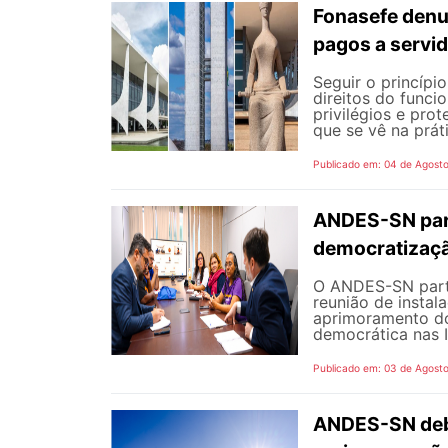
Fonasefe denu
pagos a servi
Seguir o princípi
direitos do funci
privilégios e pro
que se vê na prát
Publicado em: 04 de Agost
ANDES-SN part
democratizaçã
O ANDES-SN partic
reunião de instal
aprimoramento do
democrática nas I
Publicado em: 03 de Agost
ANDES-SN deba