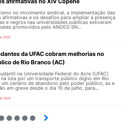
es afirmativas no XIV Copene
ismo no movimento sindical, a implementação das
s afirmativas e os desafios para ampliar a presença
s e negros nas universidades públicas estiveram
bates promovidos pelo ANDES-SN...
de 2026
udantes da UFAC cobram melhorias no
lico de Rio Branco (AC)
udantil na Universidade Federal do Acre (UFAC)
 na luta por um transporte público digno em Rio
e um cenário de abandono pelo poder público, as e
ão em greve desde o dia 10 de julho, para...
de 2026
6
7
8
9