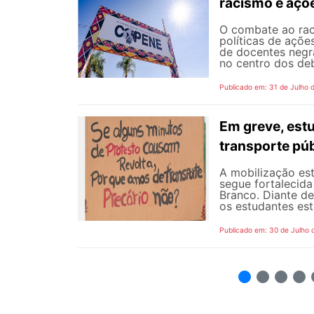
racismo e açõ
O combate ao rac
políticas de açõe
de docentes negra
no centro dos de
Publicado em: 31 de Julho 
Em greve, est
transporte púb
A mobilização est
segue fortalecida
Branco. Diante d
os estudantes est
Publicado em: 30 de Julho 
2
3
4
5