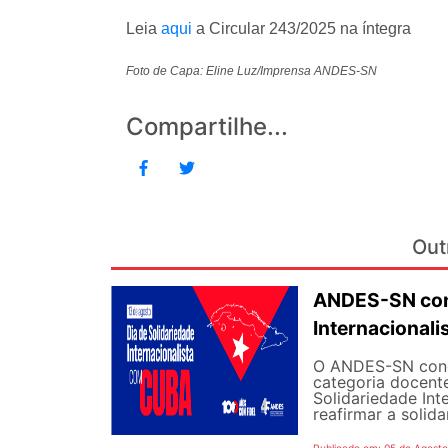
Leia
aqui
a Circular 243/2025 na íntegra
Foto de Capa: Eline Luz/Imprensa ANDES-SN
Compartilhe...
Out
ANDES-SN conv
Internacional
O ANDES-SN concl
categoria docente
Solidariedade Int
reafirmar a solida
Publicado em: 05 de Agost