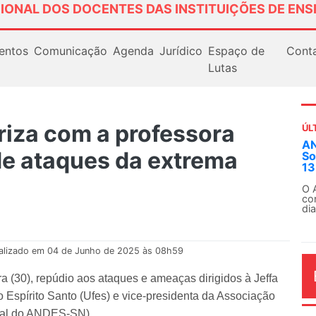
IONAL DOS DOCENTES DAS INSTITUIÇÕES DE ENS
entos
Comunicação
Agenda
Jurídico
Espaço de
Cont
Lutas
iza com a professora
ÚL
ANDES-SN convoca docen
de ataques da extrema
Solidariedade Internaci
13 de agosto
O ANDES-SN conclama suas s
conjunto da categoria docen
dia...
alizado em 04 de Junho de 2025 às 08h59
 (30), repúdio aos ataques e ameaças dirigidos à Jeffa
 Espírito Santo (Ufes) e vice-presidenta da Associação
ical do ANDES-SN).