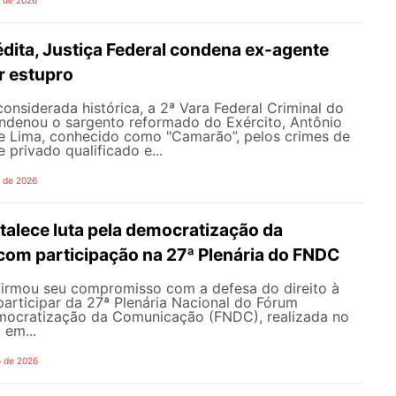
dita, Justiça Federal condena ex-agente
or estupro
nsiderada histórica, a 2ª Vara Federal Criminal do
ondenou o sargento reformado do Exército, Antônio
de Lima, conhecido como "Camarão”, pelos crimes de
 privado qualificado e...
o de 2026
alece luta pela democratização da
om participação na 27ª Plenária do FNDC
rmou seu compromisso com a defesa do direito à
articipar da 27ª Plenária Nacional do Fórum
mocratização da Comunicação (FNDC), realizada no
 em...
o de 2026