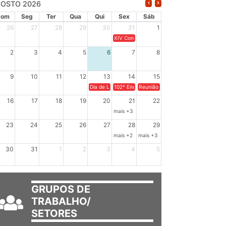
OSTO 2026
Dom
Seg
Ter
Qua
Qui
Sex
Sáb
26
27
28
29
30
31
1
XIV Congresso Brasileiro de Pesquisadores(a
2
3
4
5
6
7
8
9
10
11
12
13
14
15
Dia de Luta em Defesa de Cuba e da Soberania dos Po
102º Encontro da Regional Leste, “Em terra e
Reunião GTPE.
16
17
18
19
20
21
22
mais +3
23
24
25
26
27
28
29
mais +2
mais +3
30
31
1
2
3
4
5
GRUPOS DE
TRABALHO/
SETORES