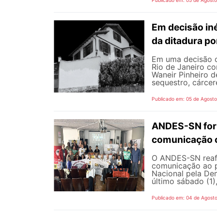
Em decisão iné
da ditadura p
Em uma decisão co
Rio de Janeiro c
Waneir Pinheiro 
sequestro, cárcere
Publicado em: 05 de Agost
ANDES-SN fort
comunicação c
O ANDES-SN reafi
comunicação ao p
Nacional pela De
último sábado (1),
Publicado em: 04 de Agost