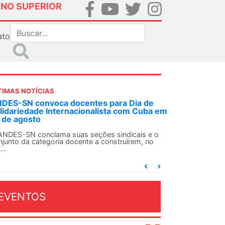
INO SUPERIOR
ato
TIMAS NOTÍCIAS
tes para Dia de
Em decisão inédita, Justiça Feder
onalista com Cuba em
ex-agente da ditadura por estupr
Em uma decisão considerada histórica, 
Federal Criminal do Rio de Janeiro conde
eções sindicais e o
te a construírem, no
EVENTOS