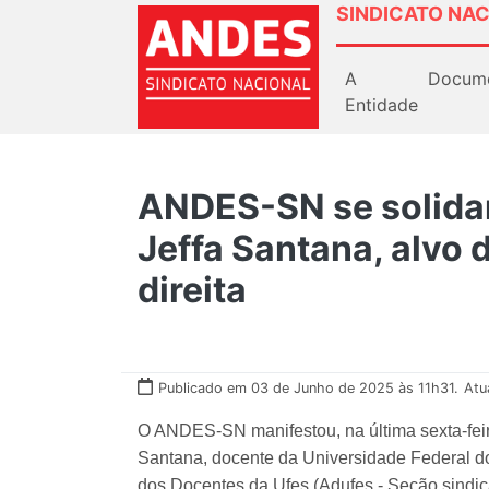
SINDICATO NAC
A
Docum
Entidade
ANDES-SN se solidar
Jeffa Santana, alvo 
direita
Publicado em 03 de Junho de 2025 às 11h31.
Atu
O ANDES-SN manifestou, na última sexta-feira
Santana, docente da Universidade Federal do
dos Docentes da Ufes (Adufes - Seção sind