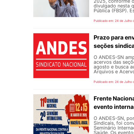
2025, conforme o 
divulgado nesta q
Pública (FBSP). E
Publicado em: 24 de Julho 
Prazo para en
seções sindica
O ANDES-SN ampli
acervos das seçõe
agosto e busca a
Arquivos e Acervo
Publicado em: 24 de Julho 
Frente Naciona
evento intern
O ANDES-SN, por 
Sindicais, foi co
Seminário Interna
Saúde. Os eventos