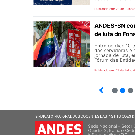
Publicado em: 22 de Julho 
ANDES-SN conv
de luta do Fo
Entre os dias 10 
das servidoras e 
jornada de luta, 
Fórum das Entidad
Publicado em: 21 de Julho 
2
3
SINDICATO NACIONAL DOS DOCENTES DAS INSTITUIÇÕES D
Sede Nacional - Setor 
Quadra 2, Edifício Cedr
5 º andar, Bloco "C"