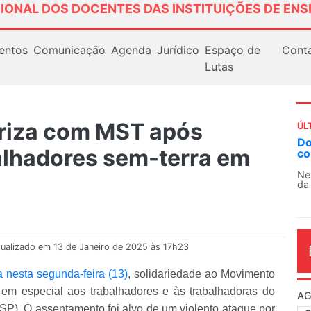
IONAL DOS DOCENTES DAS INSTITUIÇÕES DE ENS
entos
Comunicação
Agenda
Jurídico
Espaço de
Cont
Lutas
riza com MST após
ÚL
Docentes paralisam novamente as atividad
alhadores sem-terra em
contra as políticas de Milei na Argentina
Nessa segunda-feira (3), sindicatos de docentes
da educação superior e básica da Argentina...
ualizado em 13 de Janeiro de 2025 às 17h23
a nesta segunda-feira (13)
, solidariedade ao Movimento
em especial aos trabalhadores e às trabalhadoras do
AG
). O assentamento foi alvo de um violento ataque por