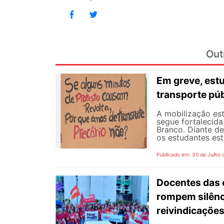
Out
Em greve, est
transporte púb
A mobilização est
segue fortalecida
Branco. Diante d
os estudantes est
Publicado em: 30 de Julho 
Docentes das e
rompem silênc
reivindicaçõe