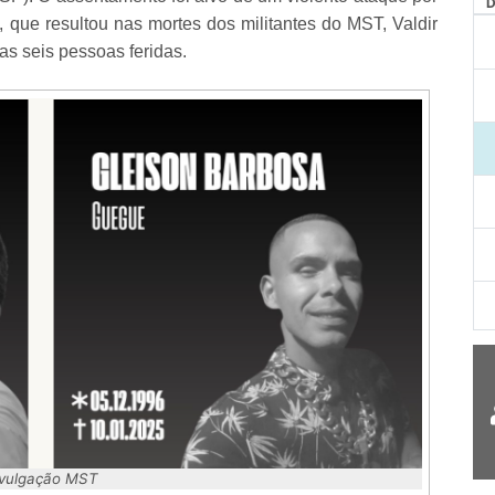
 que resultou nas mortes dos militantes do MST, Valdir
as seis pessoas feridas.
vulgação MST