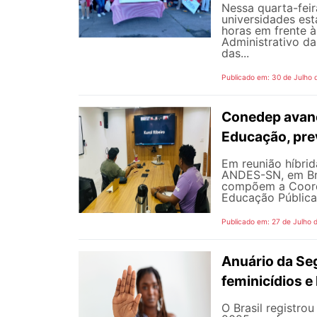
Nessa quarta-fei
universidades est
horas em frente 
Administrativo da
das...
Publicado em: 30 de Julho 
Conedep avanç
Educação, pre
Em reunião híbrida
ANDES-SN, em Bra
compõem a Coord
Educação Pública
Publicado em: 27 de Julho 
Anuário da Se
feminicídios e 
O Brasil registro