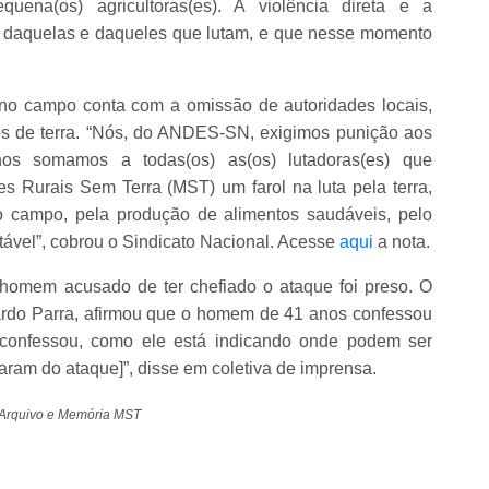
uena(os) agricultoras(es). A violência direta e a
no daquelas e daqueles que lutam, e que nesse momento
 no campo conta com a omissão de autoridades locais,
ios de terra. “Nós, do ANDES-SN, exigimos punição aos
s somamos a todas(os) as(os) lutadoras(es) que
 Rurais Sem Terra (MST) um farol na luta pela terra,
do campo, pela produção de alimentos saudáveis, pelo
tável”, cobrou o Sindicato Nacional. Acesse
aqui
a nota.
 homem acusado de ter chefiado o ataque foi preso. O
ardo Parra, afirmou que o homem de 41 anos confessou
 confessou, como ele está indicando onde podem ser
aram do ataque]”, disse em coletiva de imprensa.
 Arquivo e Memória MST