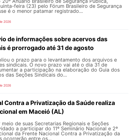
20º Anuário Brasileiro de Segurança Pública,
uinta-feira (23) pelo Fórum Brasileiro de Segurança
sse é o menor patamar registrado...
de 2026
vio de informações sobre acervos das
is é prorrogado até 31 de agosto
ou o prazo para o levantamento dos arquivos e
s sindicais. O novo prazo vai até o dia 31 de
umentar a participação na elaboração do Guia dos
s das Seções Sindicais do...
de 2026
l Contra a Privatização da Saúde realiza
acional em Maceió (AL)
meio de suas Secretarias Regionais e Seções
nvidado a participar do 11º Seminário Nacional e 2º
cional da Frente Nacional Contra a Privatização da
 ocorrerão entre os...