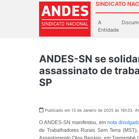
SINDICATO NAC
A
Docum
Entidade
ANDES-SN se solida
assassinato de trab
SP
Publicado em 13 de Janeiro de 2025 às 16h33.
At
O ANDES-SN manifestou, em
nota divulgad
de Trabalhadores Rurais Sem Terra (MST), 
Assentamento Olga Benário, em Tremembé (SP