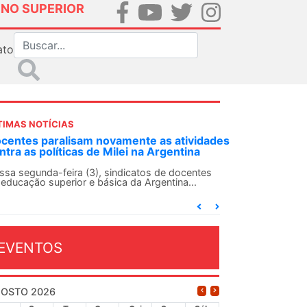
INO SUPERIOR
ato
TIMAS NOTÍCIAS
es
ANDES-SN convoca docentes para Dia de
Solidariedade Internacionalista com Cuba em
13 de agosto
O ANDES-SN conclama suas seções sindicais e o
conjunto da categoria docente a construírem, no
dia...
EVENTOS
OSTO 2026