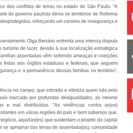
 dos conflitos de terras no estado de São Paulo. “A
arte do governo paulista deixa os territórios de Reforma
s desprotegidas, reforçando um cenário de insegurança e
entamento Olga Benário enfrenta uma intensa disputa
 turismo de lazer, devido à sua localização estratégica
 famílias assentadas vêm sofrendo ameaças e coerções
 feitas aos órgãos estaduais e federais, que seguem
gurança e a permanência dessas famílias no território”,
ncia no campo, que intimida e vitimiza quem luta pelo
um país marcado por profundas desigualdades, ao mesmo
 e mal distribuídas. “As violências contra as(os)
nstantes em várias regiões do país e bem sabemos que,
ronegócio, aquelas(es) que sustentam o projeto do capital
 se apropriar das terras de assentada(os), comunidade