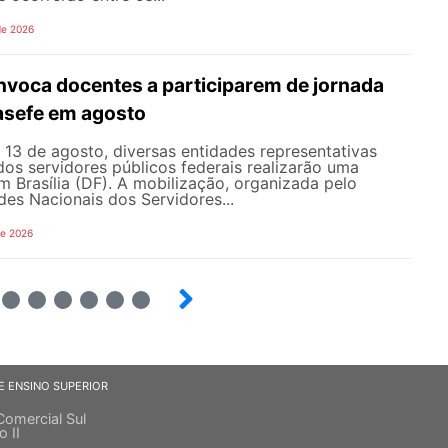
de 2026
oca docentes a participarem de jornada
nasefe em agosto
e 13 de agosto, diversas entidades representativas
dos servidores públicos federais realizarão uma
em Brasília (DF). A mobilização, organizada pelo
es Nacionais dos Servidores...
de 2026
4
5
6
7
8
9
E ENSINO SUPERIOR
Comercial Sul
o II