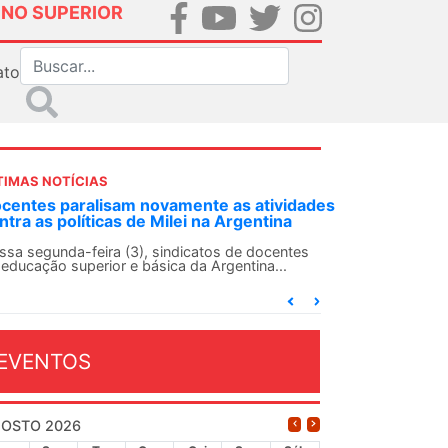
INO SUPERIOR
ato
TIMAS NOTÍCIAS
alisam novamente as atividades
ANDES-SN convoca doc
íticas de Milei na Argentina
Solidariedade Interna
13 de agosto
feira (3), sindicatos de docentes
perior e básica da Argentina...
O ANDES-SN conclama sua
conjunto da categoria doc
dia...
EVENTOS
OSTO 2026