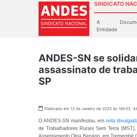
SINDICATO NAC
A
Docum
Entidade
ANDES-SN se solida
assassinato de trab
SP
Publicado em 13 de Janeiro de 2025 às 16h33.
At
O ANDES-SN manifestou, em
nota divulgad
de Trabalhadores Rurais Sem Terra (MST), 
Assentamento Olga Benário, em Tremembé (SP