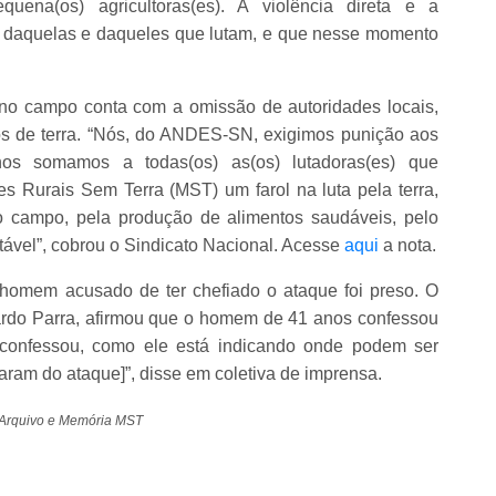
uena(os) agricultoras(es). A violência direta e a
no daquelas e daqueles que lutam, e que nesse momento
 no campo conta com a omissão de autoridades locais,
ios de terra. “Nós, do ANDES-SN, exigimos punição aos
s somamos a todas(os) as(os) lutadoras(es) que
 Rurais Sem Terra (MST) um farol na luta pela terra,
do campo, pela produção de alimentos saudáveis, pelo
tável”, cobrou o Sindicato Nacional. Acesse
aqui
a nota.
 homem acusado de ter chefiado o ataque foi preso. O
ardo Parra, afirmou que o homem de 41 anos confessou
 confessou, como ele está indicando onde podem ser
aram do ataque]”, disse em coletiva de imprensa.
 Arquivo e Memória MST