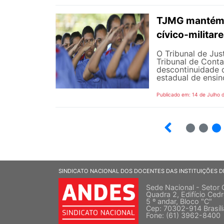
TJMG mantém d
cívico-militar
O Tribunal de Ju
Tribunal de Cont
descontinuidade d
estadual de ensin
Publicado em: 14 de Julho 
2
3
SINDICATO NACIONAL DOS DOCENTES DAS INSTITUIÇÕES D
Sede Nacional - Setor 
Quadra 2, Edifício Cedr
5 º andar, Bloco "C"
Cep: 70302-914 Brasíl
Fone: (61) 3962-8400