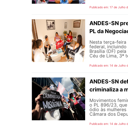
Publicado em: 17 de Julho 
ANDES-SN pres
PL da Negocia
Nesta terça-feira
federal, incluind
Brasília (DF) pel
Céu de Lima, 3ª te
Publicado em: 14 de Julho 
ANDES-SN defe
criminaliza a 
Movimentos femin
o PL 896/23, que 
ódio às mulheres
Câmara dos Deputa
Publicado em: 14 de Julho 