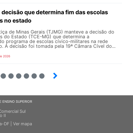
ecisão que determina fim das escolas
es no estado
stiça de Minas Gerais (TJMG) manteve a decisão do
as do Estado (TCE-MG) que determina a
o programa de escolas cívico-militares na rede
o. A decisão foi tomada pela 19ª Câmara Cível do...
de 2026
4
5
6
7
8
9
E ENSINO SUPERIOR
Comercial Sul
o II
ia-DF |
Ver mapa