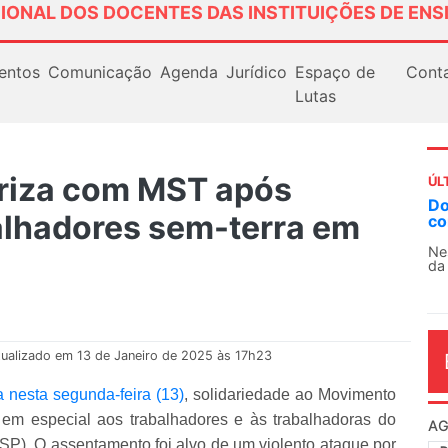
IONAL DOS DOCENTES DAS INSTITUIÇÕES DE ENS
entos
Comunicação
Agenda
Jurídico
Espaço de
Cont
Lutas
riza com MST após
ÚL
Docentes par
alhadores sem-terra em
contra as pol
Nessa segunda-
da educação su
ualizado em 13 de Janeiro de 2025 às 17h23
a nesta segunda-feira (13)
, solidariedade ao Movimento
em especial aos trabalhadores e às trabalhadoras do
AG
). O assentamento foi alvo de um violento ataque por