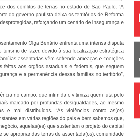
 dos conflitos de terras no estado de São Paulo. “A
arte do governo paulista deixa os territórios de Reforma
s desprotegidas, reforçando um cenário de insegurança e
entamento Olga Benário enfrenta uma intensa disputa
 turismo de lazer, devido à sua localização estratégica
 famílias assentadas vêm sofrendo ameaças e coerções
 feitas aos órgãos estaduais e federais, que seguem
gurança e a permanência dessas famílias no território”,
ncia no campo, que intimida e vitimiza quem luta pelo
um país marcado por profundas desigualdades, ao mesmo
 e mal distribuídas. “As violências contra as(os)
nstantes em várias regiões do país e bem sabemos que,
ronegócio, aquelas(es) que sustentam o projeto do capital
 se apropriar das terras de assentada(os), comunidade