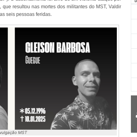
 que resultou nas mortes dos militantes do MST, Valdir
as seis pessoas feridas.
vulgação MST