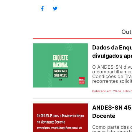
Out
Dados da Enqu
divulgados ap
O ANDES-SN divulg
o compartilhamen
Condições de Tra
recorrentes solici
Publicado em: 20 de Julho 
ANDES-SN 45 
Docente
Como parte das 
mensal de reporta