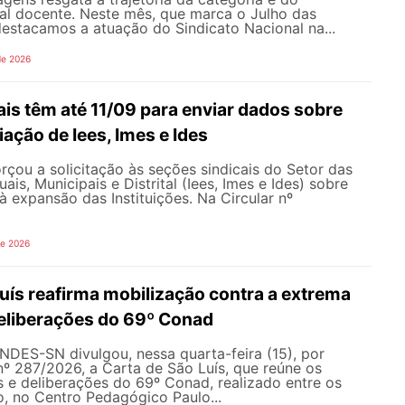
al docente. Neste mês, que marca o Julho das
 destacamos a atuação do Sindicato Nacional na...
de 2026
is têm até 11/09 para enviar dados sobre
iação de Iees, Imes e Ides
çou a solicitação às seções sindicais do Setor das
uais, Municipais e Distrital (Iees, Imes e Ides) sobre
à expansão das Instituições. Na Circular nº
de 2026
uís reafirma mobilização contra a extrema
 deliberações do 69º Conad
NDES-SN divulgou, nessa quarta-feira (15), por
nº 287/2026, a Carta de São Luís, que reúne os
s e deliberações do 69º Conad, realizado entre os
ho, no Centro Pedagógico Paulo...