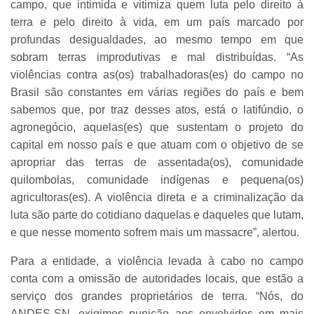
campo, que intimida e vitimiza quem luta pelo direito à
terra e pelo direito à vida, em um país marcado por
profundas desigualdades, ao mesmo tempo em que
sobram terras improdutivas e mal distribuídas. “As
violências contra as(os) trabalhadoras(es) do campo no
Brasil são constantes em várias regiões do país e bem
sabemos que, por traz desses atos, está o latifúndio, o
agronegócio, aquelas(es) que sustentam o projeto do
capital em nosso país e que atuam com o objetivo de se
apropriar das terras de assentada(os), comunidade
quilombolas, comunidade indígenas e pequena(os)
agricultoras(es). A violência direta e a criminalização da
luta são parte do cotidiano daquelas e daqueles que lutam,
e que nesse momento sofrem mais um massacre”, alertou.
Para a entidade, a violência levada à cabo no campo
conta com a omissão de autoridades locais, que estão a
serviço dos grandes proprietários de terra. “Nós, do
ANDES-SN, exigimos punição aos envolvidos em mais