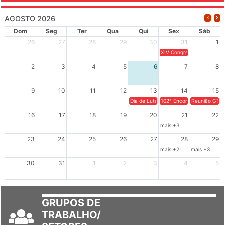
AGOSTO 2026
Dom
Seg
Ter
Qua
Qui
Sex
Sáb
26
27
28
29
30
31
1
XIV Congresso Brasileiro 
2
3
4
5
6
7
8
9
10
11
12
13
14
15
Dia de Luta em Defesa de Cuba e da S
102º Encontro da Regional
Reunião GTPE
16
17
18
19
20
21
22
mais +3
23
24
25
26
27
28
29
mais +2
mais +3
30
31
1
2
3
4
5
GRUPOS DE
TRABALHO/
SETORES