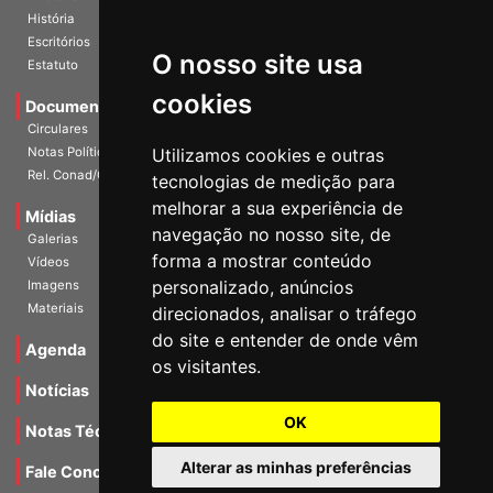
História
Escritórios
Estatuto
O nosso site usa
Documentos
cookies
Circulares
Notas Políticas
Utilizamos cookies e outras
Rel. Conad/Congresso
tecnologias de medição para
Mídias
melhorar a sua experiência de
Galerias
navegação no nosso site, de
Vídeos
forma a mostrar conteúdo
Imagens
personalizado, anúncios
Materiais
direcionados, analisar o tráfego
Agenda
do site e entender de onde vêm
os visitantes.
Notícias
Notas Técnicas
OK
Fale Conocsco
Alterar as minhas preferências
MANTIDO POR Camaleão Soft