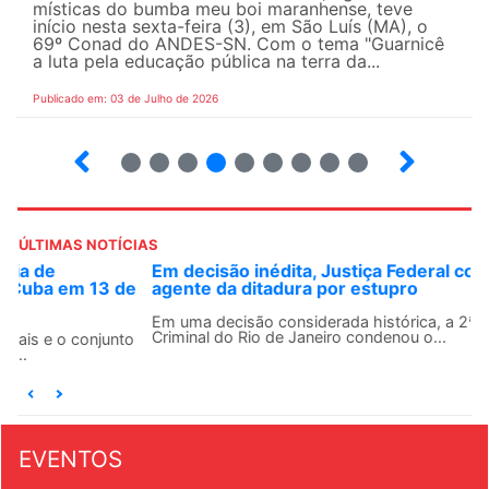
místicas do bumba meu boi maranhense, teve
início nesta sexta-feira (3), em São Luís (MA), o
69º Conad do ANDES-SN. Com o tema "Guarnicê
a luta pela educação pública na terra da...
Publicado em: 03 de Julho de 2026
2
3
4
5
6
7
8
9
ÚLTIMAS NOTÍCIAS
Em decisão inédita, Justiça Federal condena ex-
agente da ditadura por estupro
Em uma decisão considerada histórica, a 2ª Vara Federal
Criminal do Rio de Janeiro condenou o...
EVENTOS