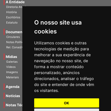
A Entidade
Diretoria Atual
História
O nosso site usa
Escritórios
Estatuto
cookies
Documentos
Circulares
Utilizamos cookies e outras
Notas Políticas
tecnologias de medição para
Rel. Conad/Congresso
melhorar a sua experiência de
navegação no nosso site, de
Mídias
Galerias
forma a mostrar conteúdo
Vídeos
personalizado, anúncios
Imagens
direcionados, analisar o tráfego
Materiais
do site e entender de onde vêm
os visitantes.
Agenda
Notícias
OK
Notas Técnicas