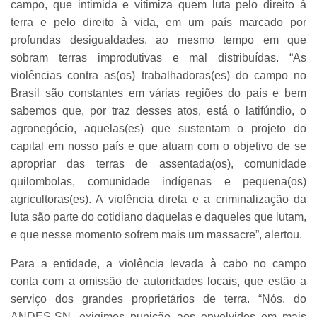
campo, que intimida e vitimiza quem luta pelo direito à
terra e pelo direito à vida, em um país marcado por
profundas desigualdades, ao mesmo tempo em que
sobram terras improdutivas e mal distribuídas. “As
violências contra as(os) trabalhadoras(es) do campo no
Brasil são constantes em várias regiões do país e bem
sabemos que, por traz desses atos, está o latifúndio, o
agronegócio, aquelas(es) que sustentam o projeto do
capital em nosso país e que atuam com o objetivo de se
apropriar das terras de assentada(os), comunidade
quilombolas, comunidade indígenas e pequena(os)
agricultoras(es). A violência direta e a criminalização da
luta são parte do cotidiano daquelas e daqueles que lutam,
e que nesse momento sofrem mais um massacre”, alertou.
Para a entidade, a violência levada à cabo no campo
conta com a omissão de autoridades locais, que estão a
serviço dos grandes proprietários de terra. “Nós, do
ANDES-SN, exigimos punição aos envolvidos em mais