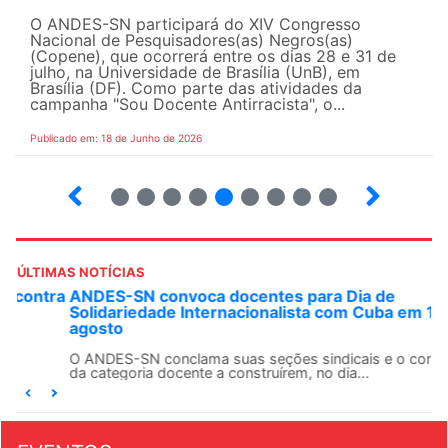
O ANDES-SN participará do XIV Congresso
Nacional de Pesquisadores(as) Negros(as)
(Copene), que ocorrerá entre os dias 28 e 31 de
julho, na Universidade de Brasília (UnB), em
Brasília (DF). Como parte das atividades da
campanha "Sou Docente Antirracista", o...
Publicado em: 18 de Junho de 2026
2
3
4
5
6
7
8
9
10
ÚLTIMAS NOTÍCIAS
ANDES-SN convoca docentes para Dia de
Solidariedade Internacionalista com Cuba em 13 de
agosto
O ANDES-SN conclama suas seções sindicais e o conjunto
da categoria docente a construírem, no dia...