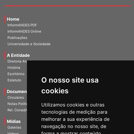
Home
InformANDES PDF
InformANDES Online
Publicações
Universidade e Sociedade
A Entidade
Diretoria Atual
História
O nosso site usa
Escritórios
Estatuto
cookies
Documentos
Circulares
Utilizamos cookies e outras
Notas Políticas
tecnologias de medição para
Rel. Conad/Congresso
melhorar a sua experiência de
navegação no nosso site, de
Mídias
Galerias
forma a mostrar conteúdo