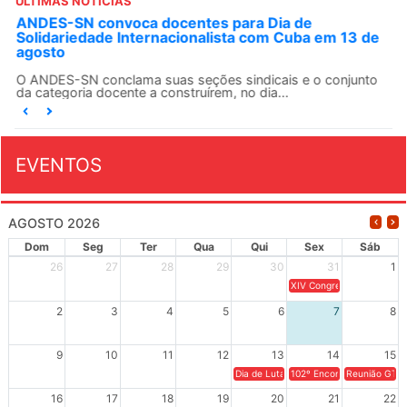
ÚLTIMAS NOTÍCIAS
ANDES-SN convoca docentes para Dia de
Solidariedade Internacionalista com Cuba em 13 de
agosto
O ANDES-SN conclama suas seções sindicais e o conjunto
da categoria docente a construírem, no dia...
EVENTOS
AGOSTO 2026
Dom
Seg
Ter
Qua
Qui
Sex
Sáb
26
27
28
29
30
31
1
XIV Congresso Brasileiro 
2
3
4
5
6
7
8
9
10
11
12
13
14
15
Dia de Luta em Defesa de Cuba e da S
102º Encontro da Regional
Reunião GTPE