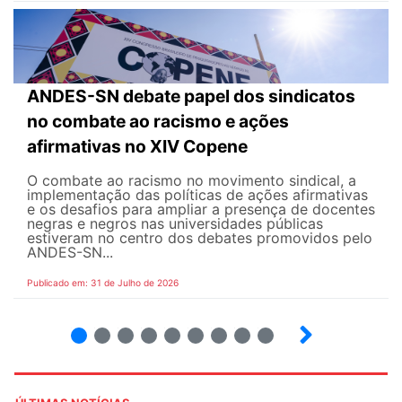
ANDES-SN debate papel dos sindicatos
no combate ao racismo e ações
afirmativas no XIV Copene
O combate ao racismo no movimento sindical, a
implementação das políticas de ações afirmativas
e os desafios para ampliar a presença de docentes
negras e negros nas universidades públicas
estiveram no centro dos debates promovidos pelo
ANDES-SN...
Publicado em: 31 de Julho de 2026
2
3
4
5
6
7
8
9