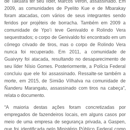
de Takuára ter seu líder, Marcos Verón, assassinado. Em
2009, as comunidades de Pyelito Kue e de Mbarakay
foram atacadas, com vários de seus integrantes sendo
feridos por projéteis de borracha. Também em 2009 a
comunidade de Ypo’i teve Genivaldo e Rolindo Vera
sequestrados; o corpo de Genivaldo foi encontrado em um
córrego crivado de tiros, mas o corpo de Rolindo Vera
nunca foi recuperado. Em 2011, a comunidade de
Guaivyry foi atacada, resultando no desaparecimento de
seu líder Nísio Gomes. Posteriormente, a Polícia Federal
concluiu que ele foi assassinado. Ressalte-se também a
morte, em 2015, de Simião Vilhalva na comunidade de
Ñanderu Marangatu, assassinado com tiros na cabeça”,
relata o documento.
“A maioria destas ações foram concretizadas por
empregados de fazendeiros locais, em alguns casos por
meio de uma empresa de segurança privada, a Gaspen,
que foi identificada pelo Ministério Público Federal como