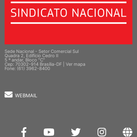
Sede Nacional - Setor Comercial Sul
Quadra 2, Edifício Cedro II
5 º andar, Bloco "C"
Cep: 70302-914 Brasília-DF |
Ver mapa
Fone: (61) 3962-8400
WEBMAIL