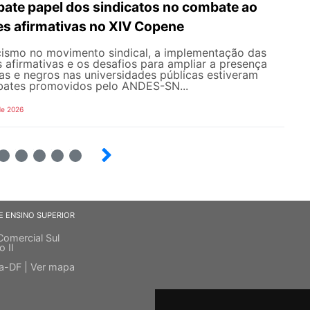
te papel dos sindicatos no combate ao
es afirmativas no XIV Copene
ismo no movimento sindical, a implementação das
s afirmativas e os desafios para ampliar a presença
s e negros nas universidades públicas estiveram
bates promovidos pelo ANDES-SN...
de 2026
6
7
8
9
E ENSINO SUPERIOR
Comercial Sul
o II
ia-DF |
Ver mapa