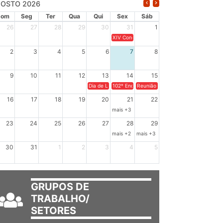
OSTO 2026
Dom
Seg
Ter
Qua
Qui
Sex
Sáb
26
27
28
29
30
31
1
XIV Congresso Brasileiro de Pesquisadores(a
2
3
4
5
6
7
8
9
10
11
12
13
14
15
Dia de Luta em Defesa de Cuba e da Soberania dos Po
102º Encontro da Regional Leste, “Em terra e
Reunião GTPE.
16
17
18
19
20
21
22
mais +3
23
24
25
26
27
28
29
mais +2
mais +3
30
31
1
2
3
4
5
GRUPOS DE
TRABALHO/
SETORES