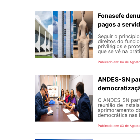
Fonasefe denu
pagos a servi
Seguir o princípi
direitos do funci
privilégios e pro
que se vê na prát
Publicado em: 04 de Agost
ANDES-SN part
democratizaçã
O ANDES-SN partic
reunião de instal
aprimoramento do
democrática nas I
Publicado em: 03 de Agost