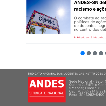
ANDES-SN deba
racismo e açõ
O combate ao rac
políticas de açõe
de docentes negra
no centro dos de
Publicado em: 31 de Julho 
2
3
4
5
SINDICATO NACIONAL DOS DOCENTES DAS INSTITUIÇÕES D
Sede Nacional - Setor 
Quadra 2, Edifício Cedr
5 º andar, Bloco "C"
Cep: 70302-914 Brasíl
Fone: (61) 3962-8400