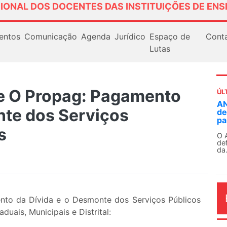
IONAL DOS DOCENTES DAS INSTITUIÇÕES DE ENS
entos
Comunicação
Agenda
Jurídico
Espaço de
Cont
Lutas
 O Propag: Pagamento
ÚL
AN
nte dos Serviços
de
pa
s
O 
de
da.
to da Dívida e o Desmonte dos Serviços Públicos
uais, Municipais e Distrital: