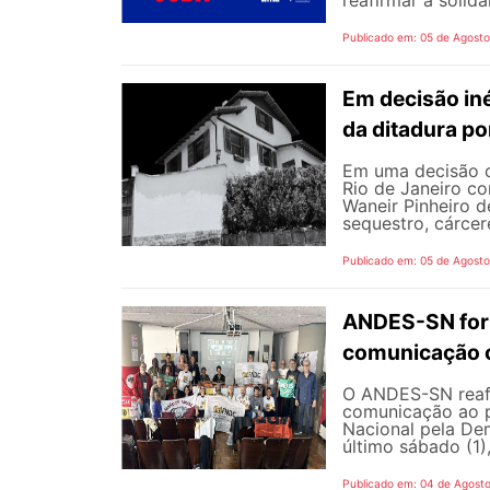
Publicado em: 05 de Agost
Em decisão iné
da ditadura p
Em uma decisão co
Rio de Janeiro c
Waneir Pinheiro 
sequestro, cárcere
Publicado em: 05 de Agost
ANDES-SN fort
comunicação c
O ANDES-SN reafi
comunicação ao p
Nacional pela De
último sábado (1),
Publicado em: 04 de Agost