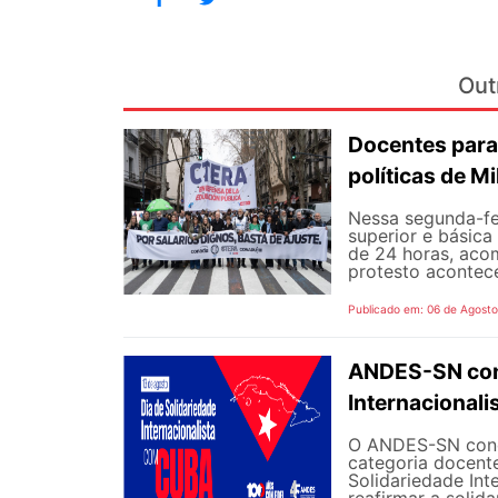
Out
Docentes para
políticas de Mi
Nessa segunda-fe
superior e básica
de 24 horas, aco
protesto aconteceu
Publicado em: 06 de Agost
ANDES-SN conv
Internacional
O ANDES-SN concl
categoria docente
Solidariedade Int
reafirmar a solida