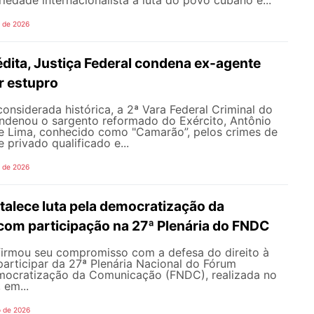
o de 2026
dita, Justiça Federal condena ex-agente
or estupro
nsiderada histórica, a 2ª Vara Federal Criminal do
ondenou o sargento reformado do Exército, Antônio
de Lima, conhecido como "Camarão”, pelos crimes de
 privado qualificado e...
o de 2026
alece luta pela democratização da
om participação na 27ª Plenária do FNDC
rmou seu compromisso com a defesa do direito à
articipar da 27ª Plenária Nacional do Fórum
mocratização da Comunicação (FNDC), realizada no
 em...
o de 2026