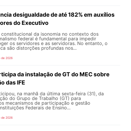
ncia desigualdade de até 182% em auxílios
dores do Executivo
o constitucional da isonomia no contexto dos
onalismo federal é fundamental para impedir
teger os servidores e as servidoras. No entanto, o
ica são distorções profundas nos...
o de 2026
icipa da instalação de GT do MEC sobre
o das IFE
ipou, na manhã da última sexta-feira (31), da
ação do Grupo de Trabalho (GT) para
s mecanismos de participação e gestão
nstituições Federais de Ensino...
o de 2026