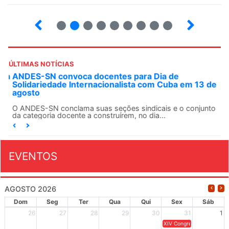
2
3
4
5
6
7
8
9
ÚLTIMAS NOTÍCIAS
ANDES-SN convoca docentes para Dia de
Solidariedade Internacionalista com Cuba em 13 de
agosto
O ANDES-SN conclama suas seções sindicais e o conjunto
da categoria docente a construírem, no dia...
EVENTOS
AGOSTO 2026
Dom
Seg
Ter
Qua
Qui
Sex
Sáb
26
27
28
29
30
31
1