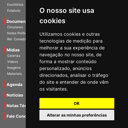
História
O nosso site usa
Escritórios
Estatuto
cookies
Documentos
Circulares
Utilizamos cookies e outras
Notas Políticas
tecnologias de medição para
Rel. Conad/Congresso
melhorar a sua experiência de
navegação no nosso site, de
Mídias
Galerias
forma a mostrar conteúdo
Vídeos
personalizado, anúncios
Imagens
direcionados, analisar o tráfego
Materiais
do site e entender de onde vêm
os visitantes.
Agenda
Notícias
OK
Notas Técnicas
Alterar as minhas preferências
Fale Conocsco