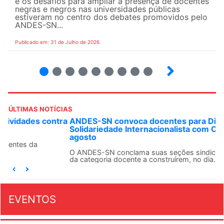
e os desafios para ampliar a presença de docentes
negras e negros nas universidades públicas
estiveram no centro dos debates promovidos pelo
ANDES-SN...
Publicado em: 31 de Julho de 2026
2
3
4
5
6
7
8
9
ÚLTIMAS NOTÍCIAS
ANDES-SN convoca docentes para Dia de
Solidariedade Internacionalista com Cuba em 13 de
agosto
O ANDES-SN conclama suas seções sindicais e o conjunto
da categoria docente a construírem, no dia...
EVENTOS