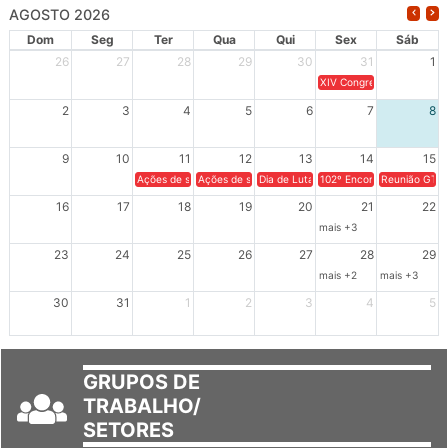
AGOSTO 2026
Dom
Seg
Ter
Qua
Qui
Sex
Sáb
26
27
28
29
30
31
1
XIV Congresso Brasileiro 
2
3
4
5
6
7
8
9
10
11
12
13
14
15
Ações de solidariedade a Cuba no Rio Grande do Sul - 100 anos 
Ações de solidariedade a Cuba no Rio Grande do Su
Dia de Luta em Defesa de Cuba e da S
102º Encontro da Regional
Reunião GTPE
16
17
18
19
20
21
22
mais +3
23
24
25
26
27
28
29
mais +2
mais +3
30
31
1
2
3
4
5
GRUPOS DE
TRABALHO/
SETORES