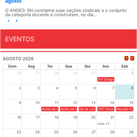
agosto
O ANDES-SN conclama suas seções sindicais e o conjunto
da categoria docente a construírem, no dia...
EVENTOS
AGOSTO 2026
Dom
Seg
Ter
Qua
Qui
Sex
Sáb
26
27
28
29
30
31
1
XIV Congresso Brasileiro 
2
3
4
5
6
7
8
9
10
11
12
13
14
15
Ações de solidariedade a Cuba no Rio Grande do Sul - 100 anos 
Ações de solidariedade a Cuba no Rio Grande do Su
Dia de Luta em Defesa de Cuba e da S
102º Encontro da Regional
Reunião GTPE
16
17
18
19
20
21
22
mais +3
23
24
25
26
27
28
29