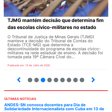
TJMG mantém decisão que determina fim
das escolas cívico-militares no estado
O Tribunal de Justiça de Minas Gerais (TJMG)
manteve a decisão do Tribunal de Contas do
Estado (TCE-MG) que determina a
descontinuidade do programa de escolas cívico-
militares na rede estadual de ensino. A decisão foi
tomada pela 19ª Câmara Cível do...
Publicado em: 14 de Julho de 2026
2
3
4
5
6
7
8
9
ÚLTIMAS NOTÍCIAS
ANDES-SN convoca docentes para Dia de
Solidariedade Internacionalista com Cuba em 13 de