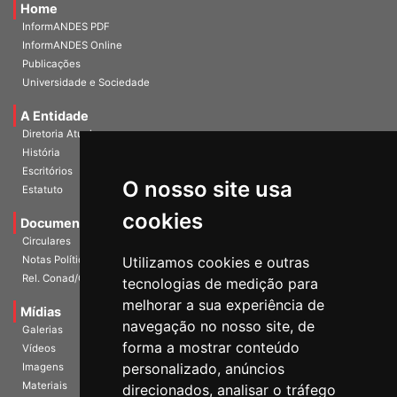
Home
InformANDES PDF
InformANDES Online
Publicações
Universidade e Sociedade
A Entidade
Diretoria Atual
História
O nosso site usa
Escritórios
Estatuto
cookies
Documentos
Circulares
Utilizamos cookies e outras
Notas Políticas
tecnologias de medição para
Rel. Conad/Congresso
melhorar a sua experiência de
navegação no nosso site, de
Mídias
Galerias
forma a mostrar conteúdo
Vídeos
personalizado, anúncios
Imagens
direcionados, analisar o tráfego