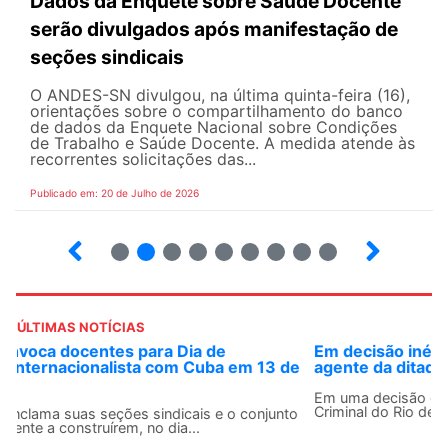
Dados da Enquete sobre Saúde Docente
serão divulgados após manifestação de
seções sindicais
O ANDES-SN divulgou, na última quinta-feira (16),
orientações sobre o compartilhamento do banco
de dados da Enquete Nacional sobre Condições
de Trabalho e Saúde Docente. A medida atende às
recorrentes solicitações das...
Publicado em: 20 de Julho de 2026
2
3
4
5
6
7
8
9
ÚLTIMAS NOTÍCIAS
Em decisão inédita, Justiça Federal condena ex-
agente da ditadura por estupro
Em uma decisão considerada histórica, a 2ª Vara Federal
Criminal do Rio de Janeiro condenou o...