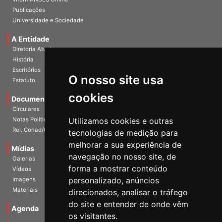
Publicações
Universidade e Sociedade
A Entidade
Diretoria Atual
História
Escritórios
Estatuto
O nosso site usa
Documentos
cookies
Circulares
Notas Políticas
Utilizamos cookies e outras
Rel. Conad/Congresso
tecnologias de medição para
Mídias
melhorar a sua experiência de
Galerias
navegação no nosso site, de
Vídeos
forma a mostrar conteúdo
Imagens
personalizado, anúncios
Materiais
direcionados, analisar o tráfego
Agenda
do site e entender de onde vêm
os visitantes.
Notícias