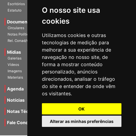
História
O nosso site usa
Escritórios
Estatuto
cookies
Documentos
Circulares
Utilizamos cookies e outras
Notas Políticas
tecnologias de medição para
Rel. Conad/Congresso
melhorar a sua experiência de
navegação no nosso site, de
Mídias
Galerias
forma a mostrar conteúdo
Vídeos
personalizado, anúncios
Imagens
direcionados, analisar o tráfego
Materiais
do site e entender de onde vêm
os visitantes.
Agenda
Notícias
OK
Notas Técnicas
Alterar as minhas preferências
Fale Conocsco