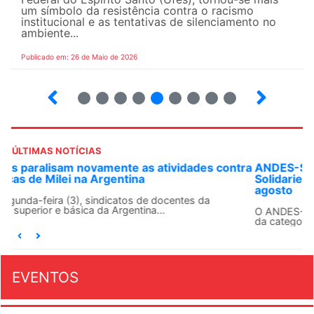
um símbolo da resistência contra o racismo
institucional e as tentativas de silenciamento no
ambiente...
Publicado em: 26 de Maio de 2026
4
5
6
7
8
9
10
12
ÚLTIMAS NOTÍCIAS
ANDES-SN convoca docentes para Dia de
Solidariedade Internacionalista com Cuba em 13 de
agosto
O ANDES-SN conclama suas seções sindicais e o conjunto
da categoria docente a construírem, no dia...
EVENTOS