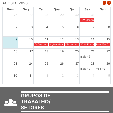
AGOSTO 2026
Dom
Seg
Ter
Qua
Qui
Sex
Sáb
26
27
28
29
30
31
1
XIV Congresso Brasileiro 
2
3
4
5
6
7
8
9
10
11
12
13
14
15
Ações de solidariedade a Cuba no Rio Grande do Sul - 100 anos 
Ações de solidariedade a Cuba no Rio Grande do Su
Dia de Luta em Defesa de Cuba e da S
102º Encontro da Regional
Reunião GTPE
16
17
18
19
20
21
22
mais +3
23
24
25
26
27
28
29
mais +2
mais +3
30
31
1
2
3
4
5
GRUPOS DE
TRABALHO/
SETORES