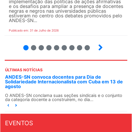
implementação das políticas de ações afirmativas
e os desafios para ampliar a presença de docentes
negras e negros nas universidades públicas
estiveram no centro dos debates promovidos pelo
ANDES-SN...
Publicado em: 31 de Julho de 2026
2
3
4
5
6
7
8
9
ÚLTIMAS NOTÍCIAS
ANDES-SN convoca docentes para Dia de
Solidariedade Internacionalista com Cuba em 13 de
agosto
O ANDES-SN conclama suas seções sindicais e o conjunto
da categoria docente a construírem, no dia...
EVENTOS