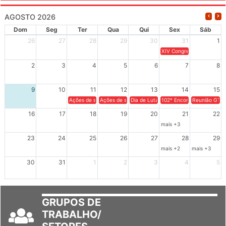
AGOSTO 2026
Dom
Seg
Ter
Qua
Qui
Sex
Sáb
26
27
28
29
30
31
1
XIV Congresso Brasileiro 
2
3
4
5
6
7
8
9
10
11
12
13
14
15
Ações de solidariedade a Cuba no Rio Grande do Sul - 100 anos 
Ações de solidariedade a Cuba no Rio Grande do Su
Dia de Luta em Defesa de Cuba e da S
102º Encontro da Regional
Reunião GTPE
16
17
18
19
20
21
22
mais +3
23
24
25
26
27
28
29
mais +2
mais +3
30
31
1
2
3
4
5
GRUPOS DE
TRABALHO/