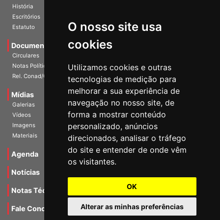
Diretoria Atual
História
O nosso site usa
Escritórios
Estatuto
cookies
Documentos
Circulares
Utilizamos cookies e outras
Notas Políticas
tecnologias de medição para
Rel. Conad/Congresso
melhorar a sua experiência de
navegação no nosso site, de
Mídias
Galerias
forma a mostrar conteúdo
Vídeos
personalizado, anúncios
Imagens
direcionados, analisar o tráfego
Materiais
do site e entender de onde vêm
os visitantes.
Agenda
Notícias
OK
Notas Técnicas
Alterar as minhas preferências
Fale Conocsco