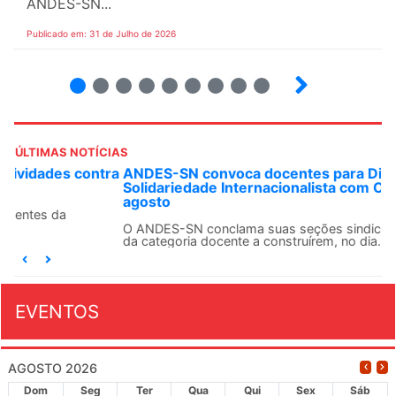
ANDES-SN...
Publicado em: 31 de Julho de 2026
2
3
4
5
6
7
8
9
ÚLTIMAS NOTÍCIAS
ANDES-SN convoca docentes para Dia de
Solidariedade Internacionalista com Cuba em 13 de
agosto
O ANDES-SN conclama suas seções sindicais e o conjunto
da categoria docente a construírem, no dia...
EVENTOS
AGOSTO 2026