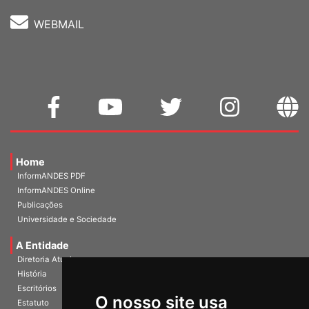
WEBMAIL
Home
InformANDES PDF
InformANDES Online
Publicações
Universidade e Sociedade
A Entidade
Diretoria Atual
História
O nosso site usa
Escritórios