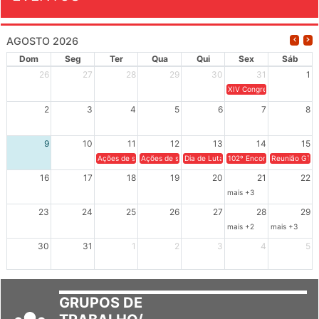
EVENTOS
AGOSTO 2026
Dom
Seg
Ter
Qua
Qui
Sex
Sáb
26
27
28
29
30
31
1
XIV Congresso Brasileiro 
2
3
4
5
6
7
8
9
10
11
12
13
14
15
Ações de solidariedade a Cuba no Rio Grande do Sul - 100 anos 
Ações de solidariedade a Cuba no Rio Grande do Su
Dia de Luta em Defesa de Cuba e da S
102º Encontro da Regional
Reunião GTPE
16
17
18
19
20
21
22
mais +3
23
24
25
26
27
28
29
mais +2
mais +3
30
31
1
2
3
4
5
GRUPOS DE