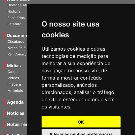
A Entidade
Diretoria Atual
História
O nosso site usa
Escritórios
Estatuto
cookies
Documentos
Circulares
Utilizamos cookies e outras
Notas Políticas
tecnologias de medição para
Rel. Conad/Congresso
melhorar a sua experiência de
navegação no nosso site, de
Mídias
Galerias
forma a mostrar conteúdo
Vídeos
personalizado, anúncios
Imagens
direcionados, analisar o tráfego
Materiais
do site e entender de onde vêm
os visitantes.
Agenda
Notícias
OK
Notas Técnicas
Alterar as minhas preferências