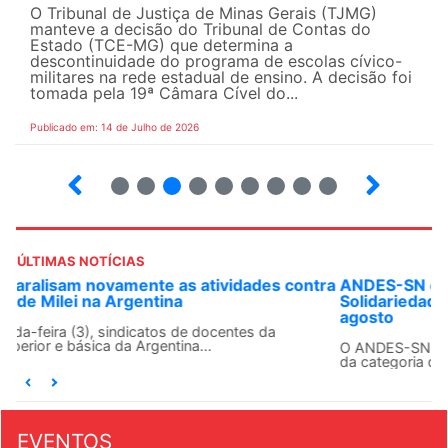
O Tribunal de Justiça de Minas Gerais (TJMG)
manteve a decisão do Tribunal de Contas do
Estado (TCE-MG) que determina a
descontinuidade do programa de escolas cívico-
militares na rede estadual de ensino. A decisão foi
tomada pela 19ª Câmara Cível do...
Publicado em: 14 de Julho de 2026
2
3
4
5
6
7
8
9
ÚLTIMAS NOTÍCIAS
ANDES-SN convoca docentes para Dia de
Solidariedade Internacionalista com Cuba em 13 de
agosto
O ANDES-SN conclama suas seções sindicais e o conjunto
da categoria docente a construírem, no dia...