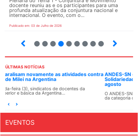
Plenária do Tema 1 - Conjuntura e Movimento
docente reuniu as e os participantes para uma
profunda atualização da conjuntura nacional e
internacional. O evento, com o...
Publicado em: 03 de Julho de 2026
2
3
4
5
6
7
8
9
ÚLTIMAS NOTÍCIAS
ra
ANDES-SN convoca docentes para Dia de
Solidariedade Internacionalista com Cuba em 13 de
agosto
O ANDES-SN conclama suas seções sindicais e o conjunto
da categoria docente a construírem, no dia...
EVENTOS