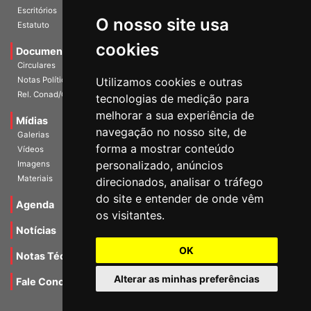
Escritórios
O nosso site usa
Estatuto
cookies
Documentos
Circulares
Notas Políticas
Utilizamos cookies e outras
Rel. Conad/Congresso
tecnologias de medição para
melhorar a sua experiência de
Mídias
navegação no nosso site, de
Galerias
forma a mostrar conteúdo
Vídeos
personalizado, anúncios
Imagens
Materiais
direcionados, analisar o tráfego
do site e entender de onde vêm
Agenda
os visitantes.
Notícias
OK
Notas Técnicas
Alterar as minhas preferências
Fale Conocsco
MANTIDO POR Camaleão Soft