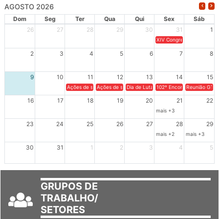
AGOSTO 2026
Dom
Seg
Ter
Qua
Qui
Sex
Sáb
26
27
28
29
30
31
1
XIV Congresso Brasileiro 
2
3
4
5
6
7
8
9
10
11
12
13
14
15
Ações de solidariedade a Cuba no Rio Grande do Sul - 100 anos 
Ações de solidariedade a Cuba no Rio Grande do Su
Dia de Luta em Defesa de Cuba e da S
102º Encontro da Regional
Reunião GTPE
16
17
18
19
20
21
22
mais +3
23
24
25
26
27
28
29
mais +2
mais +3
30
31
1
2
3
4
5
GRUPOS DE
TRABALHO/
SETORES