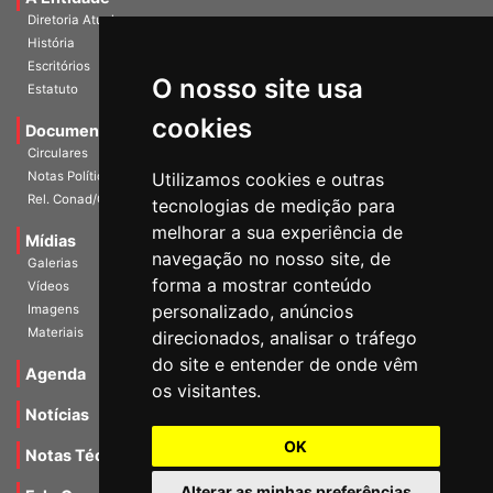
A Entidade
Diretoria Atual
História
O nosso site usa
Escritórios
Estatuto
cookies
Documentos
Circulares
Utilizamos cookies e outras
Notas Políticas
tecnologias de medição para
Rel. Conad/Congresso
melhorar a sua experiência de
navegação no nosso site, de
Mídias
Galerias
forma a mostrar conteúdo
Vídeos
personalizado, anúncios
Imagens
direcionados, analisar o tráfego
Materiais
do site e entender de onde vêm
os visitantes.
Agenda
Notícias
OK
Notas Técnicas
Alterar as minhas preferências