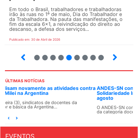
Em todo o Brasil, trabalhadores e trabalhadoras
irão às ruas no 1º de maio, Dia do Trabalhador e
da Trabalhadora. Na pauta das manifestações, o
fim da escala 6×1, a reivindicação do direito ao
descanso, a defesa dos serviços...
Publicado em: 30 de Abril de 2026
7
8
9
10
12
13
14
15
ÚLTIMAS NOTÍCIAS
ANDES-SN convoca docentes para Dia de
Solidariedade Internacionalista com Cuba em 13 de
agosto
O ANDES-SN conclama suas seções sindicais e o conjunto
da categoria docente a construírem, no dia...