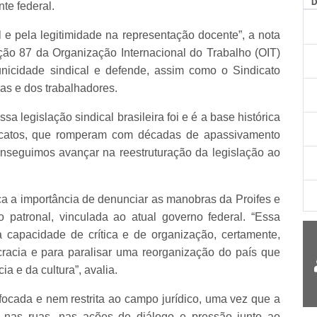
te federal.
l e pela legitimidade na representação docente”, a nota
ção 87 da Organização Internacional do Trabalho (OIT)
 unicidade sindical e defende, assim como o Sindicato
ras e dos trabalhadores.
sa legislação sindical brasileira foi e é a base histórica
catos, que romperam com décadas de apassivamento
conseguimos avançar na reestruturação da legislação ao
a importância de denunciar as manobras da Proifes e
 patronal, vinculada ao atual governo federal. “Essa
a capacidade de crítica e de organização, certamente,
cracia e para paralisar uma reorganização do país que
a e da cultura”, avalia.
cada e nem restrita ao campo jurídico, uma vez que a
tá nas ruas, nas ações de diálogo e pressão junto ao