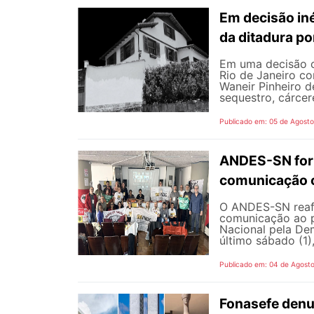
Em decisão iné
da ditadura p
Em uma decisão co
Rio de Janeiro c
Waneir Pinheiro 
sequestro, cárcere
Publicado em: 05 de Agost
ANDES-SN fort
comunicação c
O ANDES-SN reafi
comunicação ao p
Nacional pela De
último sábado (1),
Publicado em: 04 de Agost
Fonasefe denu