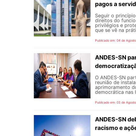
pagos a servi
Seguir o princípi
direitos do funci
privilégios e pro
que se vê na prát
Publicado em: 04 de Agost
ANDES-SN part
democratizaçã
O ANDES-SN partic
reunião de instal
aprimoramento do
democrática nas I
Publicado em: 03 de Agost
ANDES-SN deba
racismo e açõ