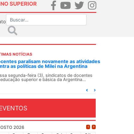
INO SUPERIOR
ato
TIMAS NOTÍCIAS
as atividades
ANDES-SN convoca docentes para Dia de
rgentina
Solidariedade Internacionalista com Cub
13 de agosto
 de docentes
entina...
O ANDES-SN conclama suas seções sindicais e
conjunto da categoria docente a construírem, no
dia...
EVENTOS
OSTO 2026