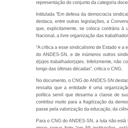
representação do conjunto da categoria docen
Intitulada “Em defesa da democracia sindica
destaca, entre outras legislações, a Conven
que, explicitamente, se coloca contrária à
Nacional, a livre organização das trabalhado
“A crítica a esse sindicalismo de Estado e a es
do ANDES-SN, e de inúmeros outros sindi
d(a)os trabalhador(a)es. Infelizmente, não 
longo das últimas décadas”, critica o CNG.
No documento, o CNG do ANDES-SN destaca 
ressalta que a entidade é uma organização
política servil que desarma a classe de su
contribui muito para a fragilização da demo
passe pela valorização da educação, da ciênci
Para o CNG do ANDES-SN, a luta não está fo
greve segue forte “em 59 instituições, es