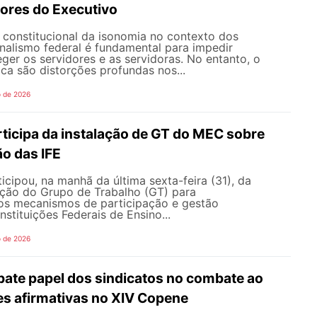
dores do Executivo
o constitucional da isonomia no contexto dos
onalismo federal é fundamental para impedir
teger os servidores e as servidoras. No entanto, o
ica são distorções profundas nos...
o de 2026
icipa da instalação de GT do MEC sobre
o das IFE
ipou, na manhã da última sexta-feira (31), da
ação do Grupo de Trabalho (GT) para
s mecanismos de participação e gestão
nstituições Federais de Ensino...
o de 2026
te papel dos sindicatos no combate ao
es afirmativas no XIV Copene