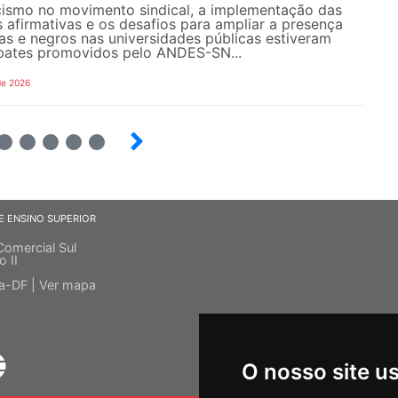
ismo no movimento sindical, a implementação das
s afirmativas e os desafios para ampliar a presença
s e negros nas universidades públicas estiveram
bates promovidos pelo ANDES-SN...
de 2026
6
7
8
9
E ENSINO SUPERIOR
Comercial Sul
o II
ia-DF |
Ver mapa
O nosso site u