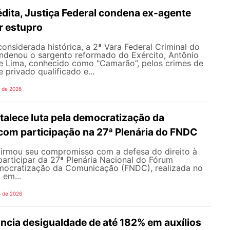
dita, Justiça Federal condena ex-agente
or estupro
nsiderada histórica, a 2ª Vara Federal Criminal do
ondenou o sargento reformado do Exército, Antônio
de Lima, conhecido como "Camarão”, pelos crimes de
 privado qualificado e...
o de 2026
alece luta pela democratização da
om participação na 27ª Plenária do FNDC
rmou seu compromisso com a defesa do direito à
articipar da 27ª Plenária Nacional do Fórum
mocratização da Comunicação (FNDC), realizada no
 em...
o de 2026
ncia desigualdade de até 182% em auxílios