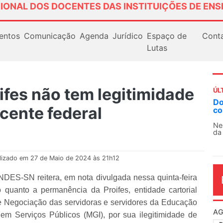
IONAL DOS DOCENTES DAS INSTITUIÇÕES DE ENS
entos
Comunicação
Agenda
Jurídico
Espaço de
Cont
Lutas
fes não tem legitimidade
ÚL
Docentes paralisam novamente 
cente federal
contra as políticas de Milei na A
Nessa segunda-feira (3), sindicatos
da educação superior e básica da Arg
lizado em 27 de Maio de 2024 às 21h12
ES-SN reitera, em nota divulgada nessa quinta-feira
o quanto a permanência da Proifes, entidade cartorial
de Negociação das servidoras e servidores da Educação
AG
em Serviços Públicos (MGI), por sua ilegitimidade de