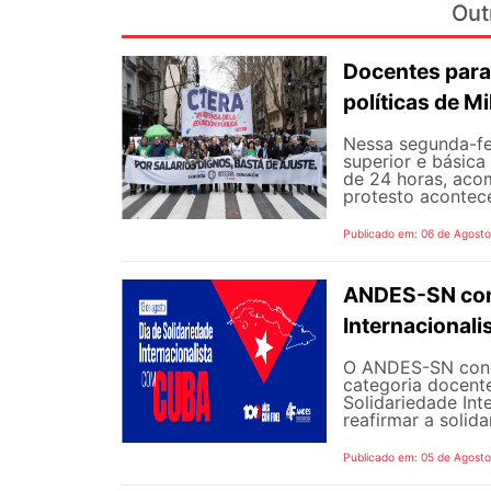
Out
Docentes para
políticas de Mi
Nessa segunda-fe
superior e básica
de 24 horas, aco
protesto aconteceu
Publicado em: 06 de Agost
ANDES-SN conv
Internacional
O ANDES-SN concl
categoria docente
Solidariedade Int
reafirmar a solida
Publicado em: 05 de Agost