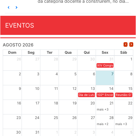
da categoria docente a construírem, no dia...
EVENTOS
AGOSTO 2026
Dom
Seg
Ter
Qua
Qui
Sex
Sáb
26
27
28
29
30
31
1
XIV Congresso Brasileiro 
2
3
4
5
6
7
8
9
10
11
12
13
14
15
Dia de Luta em Defesa de Cuba e da S
102º Encontro da Regional
Reunião GTPE
16
17
18
19
20
21
22
mais +3
23
24
25
26
27
28
29
mais +2
mais +3