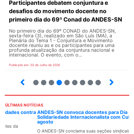
Participantes debatem conjuntura e
desafios do movimento docente no
primeiro dia do 69º Conad do ANDES-SN
No primeiro dia do 69º CONAD do ANDES-SN,
sexta-feira (3), realizado em São Luís (MA), a
Plenária do Tema 1 - Conjuntura e Movimento
docente reuniu as e os participantes para uma
profunda atualização da conjuntura nacional e
internacional. O evento, com o...
Publicado em: 03 de Julho de 2026
2
3
4
5
6
7
8
9
ÚLTIMAS NOTÍCIAS
ANDES-SN convoca docentes para Dia de
Solidariedade Internacionalista com Cuba em 13 de
agosto
O ANDES-SN conclama suas seções sindicais e o conjunto