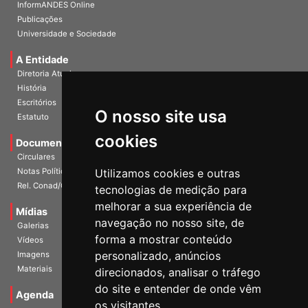
InformANDES PDF
InformANDES Online
Publicações
Universidade e Sociedade
A Entidade
Diretoria Atual
História
O nosso site usa
Escritórios
Estatuto
cookies
Documentos
Circulares
Utilizamos cookies e outras
Notas Políticas
tecnologias de medição para
Rel. Conad/Congresso
melhorar a sua experiência de
navegação no nosso site, de
Mídias
Galerias
forma a mostrar conteúdo
Vídeos
personalizado, anúncios
Imagens
direcionados, analisar o tráfego
Materiais
do site e entender de onde vêm
os visitantes.
Agenda