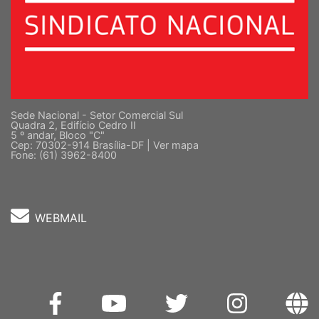
Sede Nacional - Setor Comercial Sul
Quadra 2, Edifício Cedro II
5 º andar, Bloco "C"
Cep: 70302-914 Brasília-DF |
Ver mapa
Fone: (61) 3962-8400
WEBMAIL