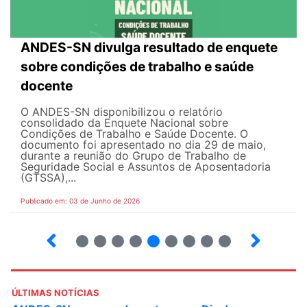
ANDES-SN divulga resultado de enquete
sobre condições de trabalho e saúde
docente
O ANDES-SN disponibilizou o relatório
consolidado da Enquete Nacional sobre
Condições de Trabalho e Saúde Docente. O
documento foi apresentado no dia 29 de maio,
durante a reunião do Grupo de Trabalho de
Seguridade Social e Assuntos de Aposentadoria
(GTSSA),...
Publicado em: 03 de Junho de 2026
3
4
5
6
7
8
9
10
ÚLTIMAS NOTÍCIAS