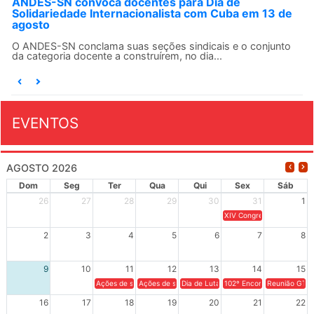
ANDES-SN convoca docentes para Dia de
Solidariedade Internacionalista com Cuba em 13 de
agosto
O ANDES-SN conclama suas seções sindicais e o conjunto
da categoria docente a construírem, no dia...
EVENTOS
AGOSTO 2026
Dom
Seg
Ter
Qua
Qui
Sex
Sáb
26
27
28
29
30
31
1
XIV Congresso Brasileiro 
2
3
4
5
6
7
8
9
10
11
12
13
14
15
Ações de solidariedade a Cuba no Rio Grande do Sul - 100 anos 
Ações de solidariedade a Cuba no Rio Grande do Su
Dia de Luta em Defesa de Cuba e da S
102º Encontro da Regional
Reunião GTPE
16
17
18
19
20
21
22