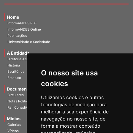
Home
InformANDES PDF
InformANDES Online
Publicações
Universidade e Sociedade
A Entidade
Diretoria Atual
História
O nosso site usa
Escritórios
Estatuto
cookies
Documentos
Circulares
Utilizamos cookies e outras
Notas Políticas
tecnologias de medição para
Rel. Conad/Congresso
melhorar a sua experiência de
navegação no nosso site, de
Mídias
Galerias
forma a mostrar conteúdo
Vídeos