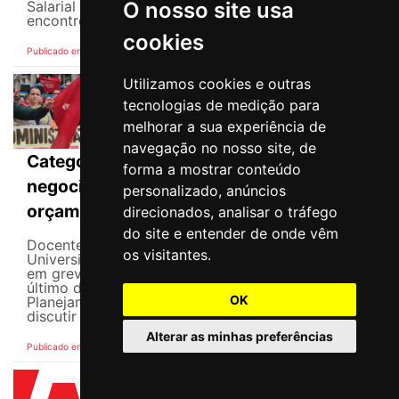
O nosso site usa
Salarial Profissional Nacional do Magistério. O
encontro ocorreu...
cookies
Publicado em: 10 de Junho de 2026
Utilizamos cookies e outras
tecnologias de medição para
melhorar a sua experiência de
navegação no nosso site, de
Categorias da Uerj cobram avanços em
forma a mostrar conteúdo
negociações sobre carreira, auxílios e
personalizado, anúncios
orçamento
direcionados, analisar o tráfego
do site e entender de onde vêm
Docentes, técnicas, técnicos e estudantes da
os visitantes.
Universidade do Estado do Rio de Janeiro (Uerj),
em greve há mais de dois meses, se reuniram no
último dia 2 com o secretário estadual de
OK
Planejamento e Gestão, Rafael Ventura, para
discutir as principais...
Alterar as minhas preferências
Publicado em: 09 de Junho de 2026