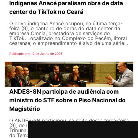
Indígenas Anacé paralisam obra de data
center do TikTok no Ceará
O povo indígena Anacé ocupou, na última terça-
feira (9), o canteiro de obras do data center da
empresa Omnia, prestadora de serviços do
TikTok. Localizado no Complexo do Pecém, litoral
cearense, o empreendimento é alvo de uma série...
Publicado em: 12 de Junho de 2026
ANDES-SN participa de audiência com
ministro do STF sobre o Piso Nacional do
Magistério
O ANDES-SN participou, na noite dessa terça-feira
(9), de uma audiência com o ministro do Supremo
Tribunal Federal (STF), Gilmar Mendes, para tratar
do Tema 1218, que discute a aplicação do Piso