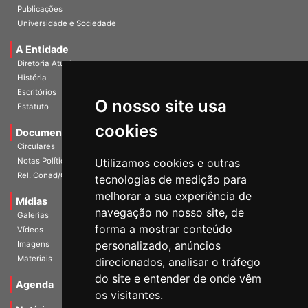
InformANDES Online
Publicações
Universidade e Sociedade
A Entidade
Diretoria Atual
História
O nosso site usa
Escritórios
Estatuto
cookies
Documentos
Circulares
Utilizamos cookies e outras
Notas Políticas
tecnologias de medição para
Rel. Conad/Congresso
melhorar a sua experiência de
navegação no nosso site, de
Mídias
Galerias
forma a mostrar conteúdo
Vídeos
personalizado, anúncios
Imagens
direcionados, analisar o tráfego
Materiais
do site e entender de onde vêm
os visitantes.
Agenda