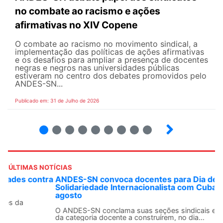
no combate ao racismo e ações
afirmativas no XIV Copene
O combate ao racismo no movimento sindical, a
implementação das políticas de ações afirmativas
e os desafios para ampliar a presença de docentes
negras e negros nas universidades públicas
estiveram no centro dos debates promovidos pelo
ANDES-SN...
Publicado em: 31 de Julho de 2026
2
3
4
5
6
7
8
9
ÚLTIMAS NOTÍCIAS
ANDES-SN convoca docentes para Dia de
Solidariedade Internacionalista com Cuba em 13 de
agosto
O ANDES-SN conclama suas seções sindicais e o conjunto
da categoria docente a construírem, no dia...