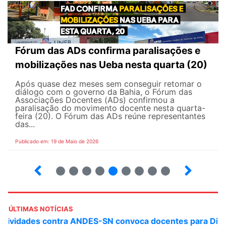
Fórum das ADs confirma paralisações e
mobilizações nas Ueba nesta quarta (20)
Após quase dez meses sem conseguir retomar o
diálogo com o governo da Bahia, o Fórum das
Associações Docentes (ADs) confirmou a
paralisação do movimento docente nesta quarta-
feira (20). O Fórum das ADs reúne representantes
das...
Publicado em: 19 de Maio de 2026
5
6
7
8
9
10
12
13
ÚLTIMAS NOTÍCIAS
ANDES-SN convoca docentes para Dia de