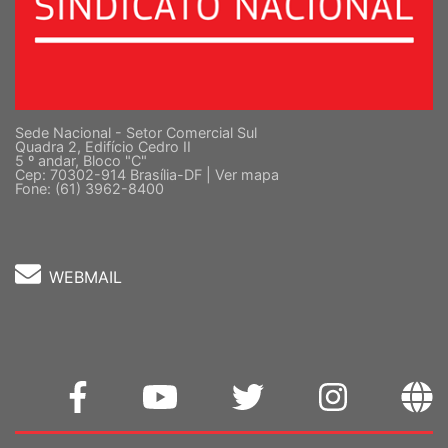
Sede Nacional - Setor Comercial Sul
Quadra 2, Edifício Cedro II
5 º andar, Bloco "C"
Cep: 70302-914 Brasília-DF |
Ver mapa
Fone: (61) 3962-8400
WEBMAIL