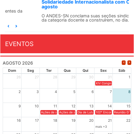
Solidariedade Internacionalista com Cuba em 13 de
agosto
O ANDES-SN conclama suas seções sindicais e o conjunto
da categoria docente a construírem, no dia...
EVENTOS
AGOSTO 2026
Dom
Seg
Ter
Qua
Qui
Sex
Sáb
26
27
28
29
30
31
1
XIV Congresso Brasileiro 
2
3
4
5
6
7
8
9
10
11
12
13
14
15
Ações de solidariedade a Cuba no Rio Grande do Sul - 100 anos 
Ações de solidariedade a Cuba no Rio Grande do Su
Dia de Luta em Defesa de Cuba e da S
102º Encontro da Regional
Reunião GTPE
16
17
18
19
20
21
22
mais +3