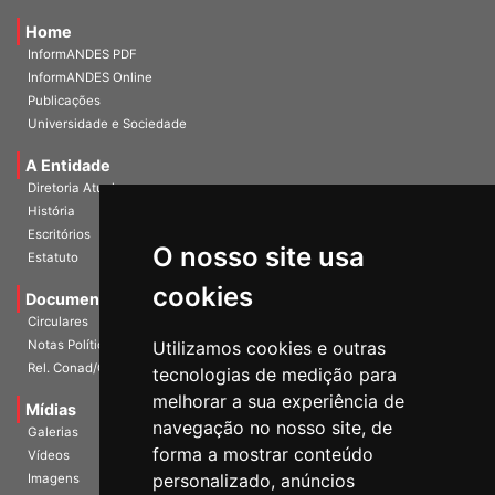
Home
InformANDES PDF
InformANDES Online
Publicações
Universidade e Sociedade
A Entidade
Diretoria Atual
História
O nosso site usa
Escritórios
Estatuto
cookies
Documentos
Circulares
Utilizamos cookies e outras
Notas Políticas
tecnologias de medição para
Rel. Conad/Congresso
melhorar a sua experiência de
navegação no nosso site, de
Mídias
Galerias
forma a mostrar conteúdo
Vídeos
personalizado, anúncios