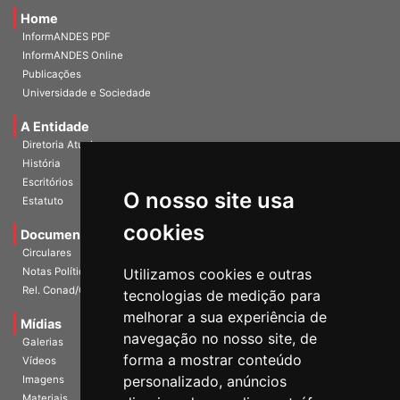
Home
InformANDES PDF
InformANDES Online
Publicações
Universidade e Sociedade
A Entidade
Diretoria Atual
História
O nosso site usa
Escritórios
Estatuto
cookies
Documentos
Circulares
Utilizamos cookies e outras
Notas Políticas
tecnologias de medição para
Rel. Conad/Congresso
melhorar a sua experiência de
navegação no nosso site, de
Mídias
Galerias
forma a mostrar conteúdo
Vídeos
personalizado, anúncios
Imagens