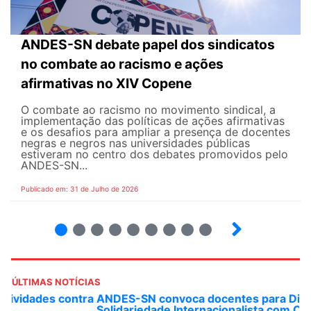
ANDES-SN debate papel dos sindicatos
no combate ao racismo e ações
afirmativas no XIV Copene
O combate ao racismo no movimento sindical, a
implementação das políticas de ações afirmativas
e os desafios para ampliar a presença de docentes
negras e negros nas universidades públicas
estiveram no centro dos debates promovidos pelo
ANDES-SN...
Publicado em: 31 de Julho de 2026
2
3
4
5
6
7
8
9
ÚLTIMAS NOTÍCIAS
ANDES-SN convoca docentes para Dia de
Solidariedade Internacionalista com Cuba em 13 de