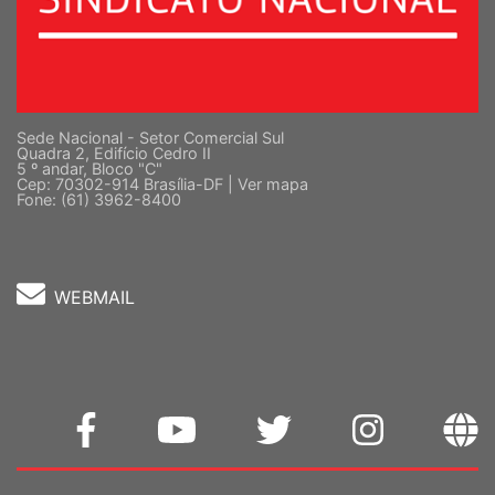
Sede Nacional - Setor Comercial Sul
Quadra 2, Edifício Cedro II
5 º andar, Bloco "C"
Cep: 70302-914 Brasília-DF |
Ver mapa
Fone: (61) 3962-8400
WEBMAIL