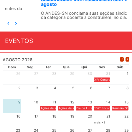
agosto
O ANDES-SN conclama suas seções sindicais e o conjunto
da categoria docente a construírem, no dia...
EVENTOS
AGOSTO 2026
Dom
Seg
Ter
Qua
Qui
Sex
Sáb
26
27
28
29
30
31
1
XIV Congresso Brasileiro 
2
3
4
5
6
7
8
9
10
11
12
13
14
15
Ações de solidariedade a Cuba no Rio Grande do Sul - 100 anos 
Ações de solidariedade a Cuba no Rio Grande do Su
Dia de Luta em Defesa de Cuba e da S
102º Encontro da Regional
Reunião GTPE
16
17
18
19
20
21
22
mais +3