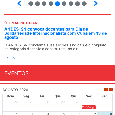
10
12
13
14
15
16
17
18
ÚLTIMAS NOTÍCIAS
ANDES-SN convoca docentes para Dia de
Solidariedade Internacionalista com Cuba em 13 de
agosto
O ANDES-SN conclama suas seções sindicais e o conjunto
da categoria docente a construírem, no dia...
EVENTOS
AGOSTO 2026
Dom
Seg
Ter
Qua
Qui
Sex
Sáb
26
27
28
29
30
31
1
XIV Congresso Brasileiro 
2
3
4
5
6
7
8