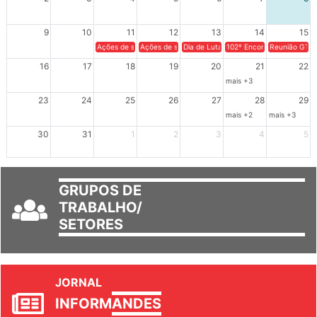
9
10
11
12
13
14
15
Ações de solidariedade a Cuba no Rio Grande do Sul - 100 anos 
Ações de solidariedade a Cuba no Rio Grande do Su
Dia de Luta em Defesa de Cuba e da S
102º Encontro da Regional
Reunião GTPE
16
17
18
19
20
21
22
mais +3
23
24
25
26
27
28
29
mais +2
mais +3
30
31
1
2
3
4
5
GRUPOS DE
TRABALHO/
SETORES
JORNAL
INFORM
ANDES