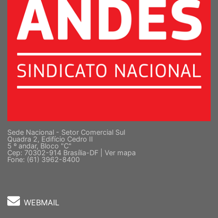
Sede Nacional - Setor Comercial Sul
Quadra 2, Edifício Cedro II
5 º andar, Bloco "C"
Cep: 70302-914 Brasília-DF |
Ver mapa
Fone: (61) 3962-8400
WEBMAIL