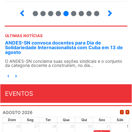
3
4
5
6
7
8
9
10
ÚLTIMAS NOTÍCIAS
ANDES-SN convoca docentes para Dia de
Solidariedade Internacionalista com Cuba em 13 de
agosto
O ANDES-SN conclama suas seções sindicais e o conjunto
da categoria docente a construírem, no dia...
EVENTOS
AGOSTO 2026
Dom
Seg
Ter
Qua
Qui
Sex
Sáb
26
27
28
29
30
31
1