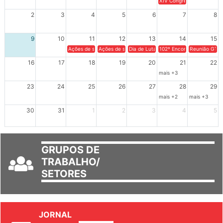
XIV Congresso Brasileiro 
2
3
4
5
6
7
8
9
10
11
12
13
14
15
Ações de solidariedade a Cuba no Rio Grande do Sul - 100 anos 
Ações de solidariedade a Cuba no Rio Grande do Su
Dia de Luta em Defesa de Cuba e da S
102º Encontro da Regional
Reunião GTPE
16
17
18
19
20
21
22
mais +3
23
24
25
26
27
28
29
mais +2
mais +3
30
31
1
2
3
4
5
GRUPOS DE
TRABALHO/
SETORES
JORNAL